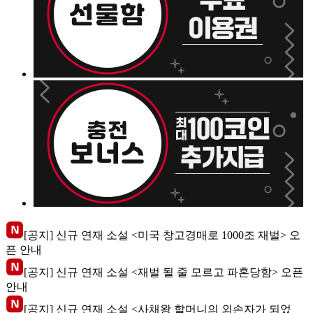
[공지] 신규 연재 소설 <미국 창고경매로 1000조 재벌> 오
픈 안내
[공지] 신규 연재 소설 <재벌 될 줄 모르고 파혼당함> 오픈
안내
[공지] 신규 연재 소설 <사채왕 할머니의 외손자가 되었