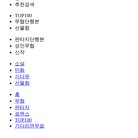
추천검색
TOP100
무협단행본
선물함
판타지단행본
성인무협
신작
소설
만화
기다무
선물함
홈
무협
판타지
로맨스
TOP100
기다리면무료