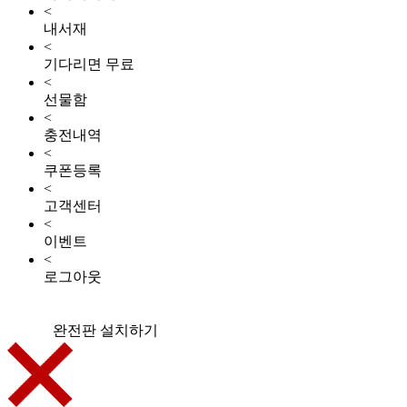
<
내서재
<
기다리면 무료
<
선물함
<
충전내역
<
쿠폰등록
<
고객센터
<
이벤트
<
로그아웃
완전판 설치하기