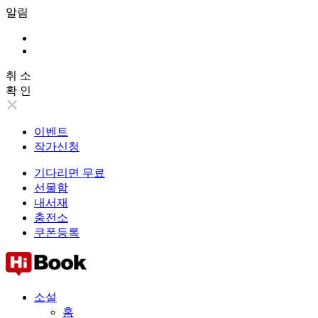
알림
취 소
확 인
이벤트
작가신청
기다리면 무료
선물함
내서재
충전소
쿠폰등록
소설
홈