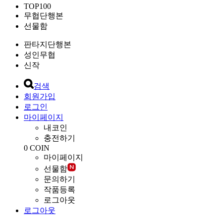
TOP100
무협단행본
선물함
판타지단행본
성인무협
신작
검색
회원가입
로그인
마이페이지
내코인
충전하기
0
COIN
마이페이지
선물함
문의하기
작품등록
로그아웃
로그아웃