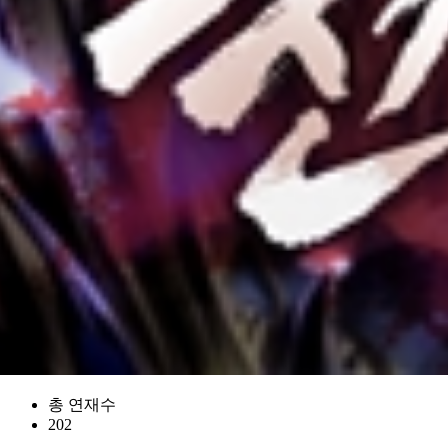
총 연재수
202