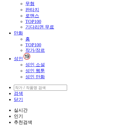
무협
판타지
로맨스
TOP100
기다리면 무료
만화
홈
TOP100
작가/장르
성인
성인 소설
성인 웹툰
성인 만화
검색
닫기
실시간
인기
추천검색