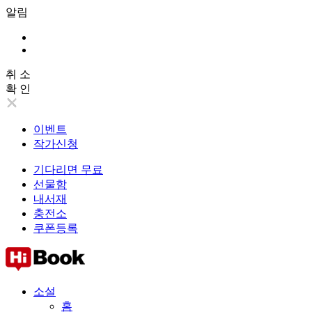
알림
취 소
확 인
이벤트
작가신청
기다리면 무료
선물함
내서재
충전소
쿠폰등록
소설
홈