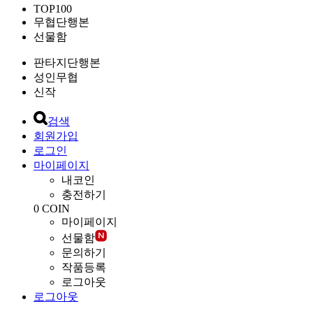
TOP100
무협단행본
선물함
판타지단행본
성인무협
신작
검색
회원가입
로그인
마이페이지
내코인
충전하기
0
COIN
마이페이지
선물함
문의하기
작품등록
로그아웃
로그아웃