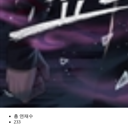
총 연재수
233