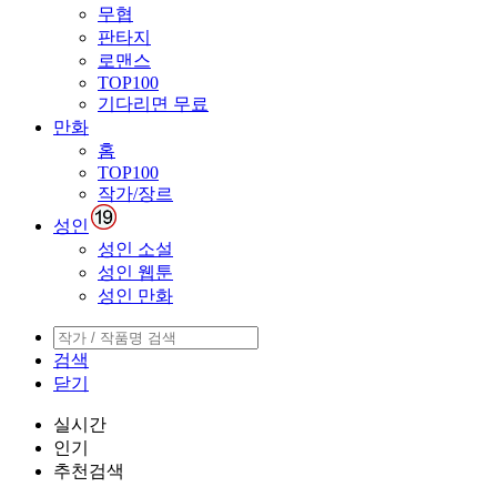
무협
판타지
로맨스
TOP100
기다리면 무료
만화
홈
TOP100
작가/장르
성인
성인 소설
성인 웹툰
성인 만화
검색
닫기
실시간
인기
추천검색