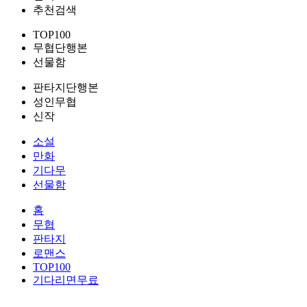
추천검색
TOP100
무협단행본
선물함
판타지단행본
성인무협
신작
소설
만화
기다무
선물함
홈
무협
판타지
로맨스
TOP100
기다리면무료