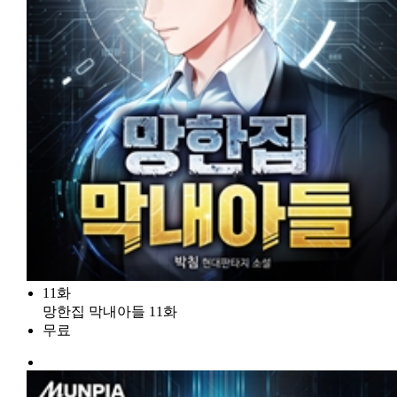
11화
망한집 막내아들 11화
무료