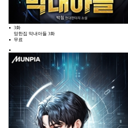
3화
망한집 막내아들 3화
무료