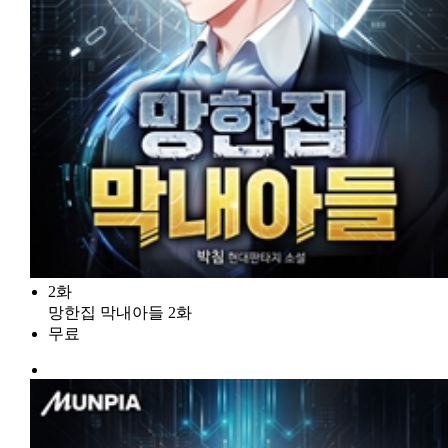
2화
망한집 막내아들 2화
무료