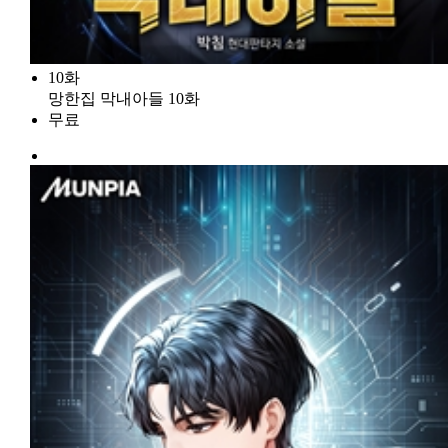
10화
망한집 막내아들 10화
무료