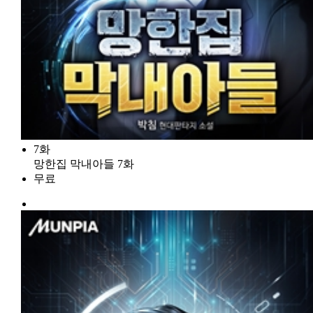
7화
망한집 막내아들 7화
무료