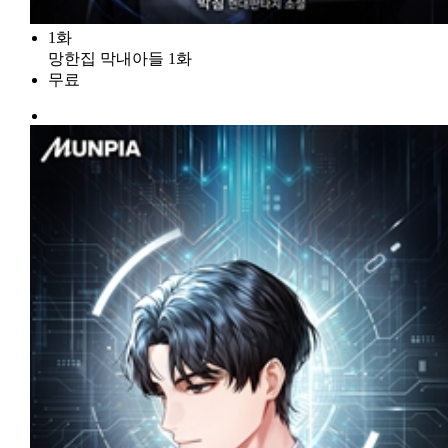
1화
망한집 막내아들 1화
무료