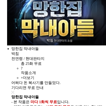
망한집 막내아들
박침
전연령 / 현대판타지
총 25화 무료
?
작품소개
+더보기
어쩌다 돈 복사기를 만들었다.
기다리면 무료 안내
망한집 막내아들
- 본 작품은
마다 1화씩 무료
입니다.