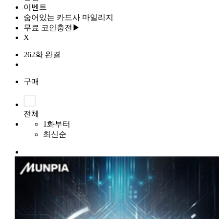
이벤트
숨어있는 카드사 마일리지
무료 코인충전▶
X
262화 완결
구매
전체
1화부터
최신순