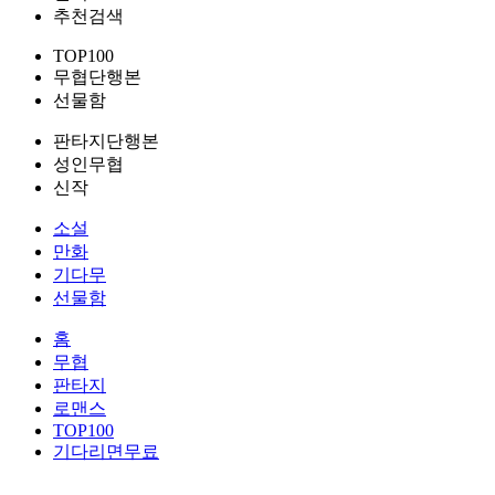
추천검색
TOP100
무협단행본
선물함
판타지단행본
성인무협
신작
소설
만화
기다무
선물함
홈
무협
판타지
로맨스
TOP100
기다리면무료