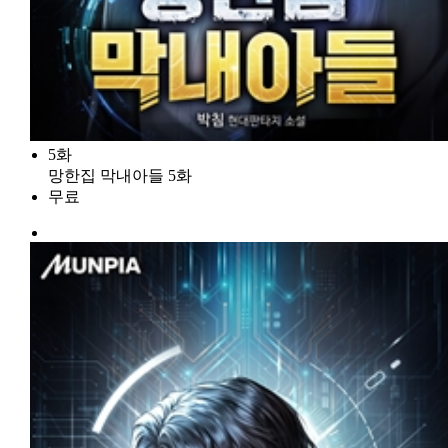
5화
망한집 막내아들 5화
무료