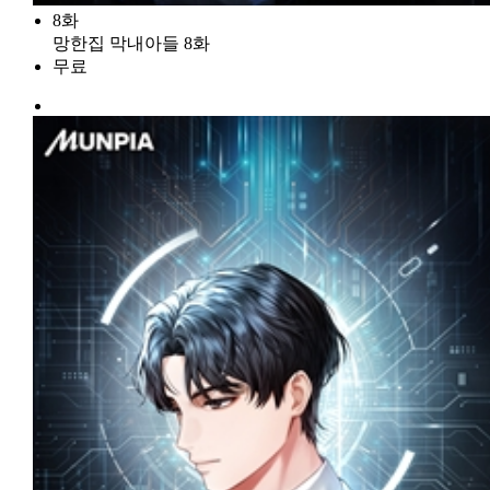
8화
망한집 막내아들 8화
무료