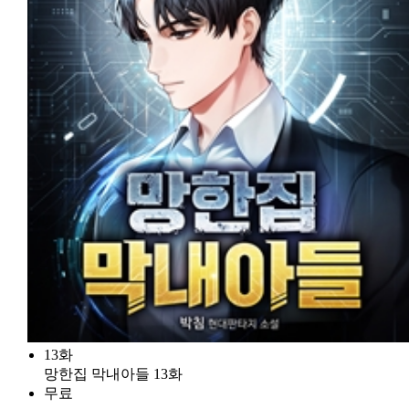
13화
망한집 막내아들 13화
무료