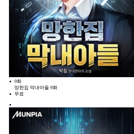
9화
망한집 막내아들 9화
무료