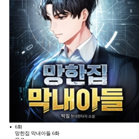
6화
망한집 막내아들 6화