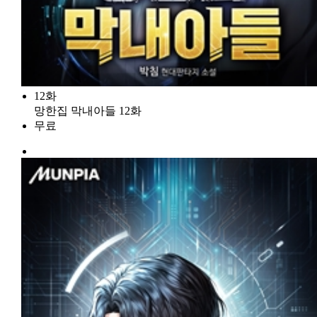
12화
망한집 막내아들 12화
무료