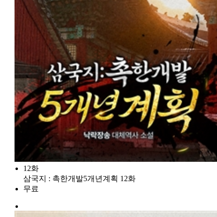
12화
삼국지 : 촉한개발5개년계획 12화
무료