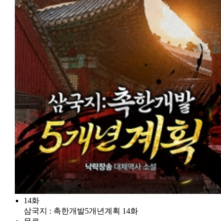
14화
삼국지 : 촉한개발5개년계획 14화