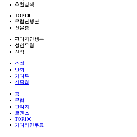
추천검색
TOP100
무협단행본
선물함
판타지단행본
성인무협
신작
소설
만화
기다무
선물함
홈
무협
판타지
로맨스
TOP100
기다리면무료