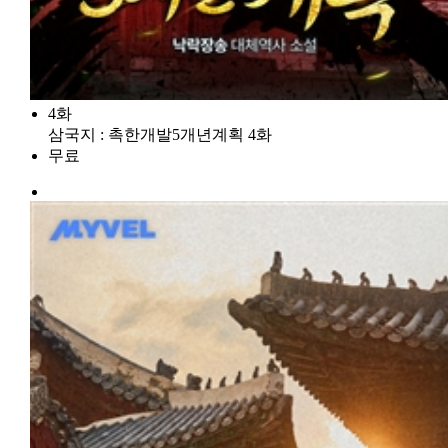
4화
삼국지 : 촉한개발5개년계획 4화
무료