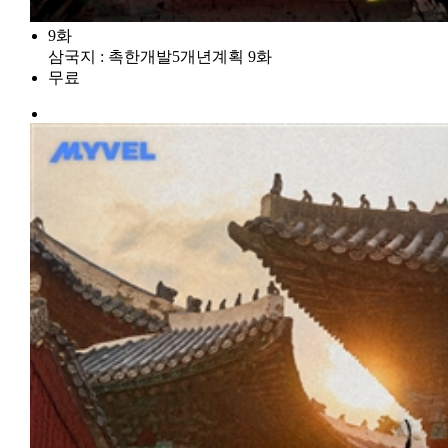
9화
삼국지 : 촉한개발5개년계획 9화
무료