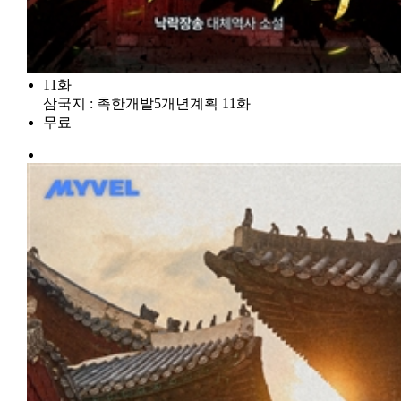
11화
삼국지 : 촉한개발5개년계획 11화
무료