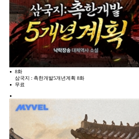
8화
삼국지 : 촉한개발5개년계획 8화
무료