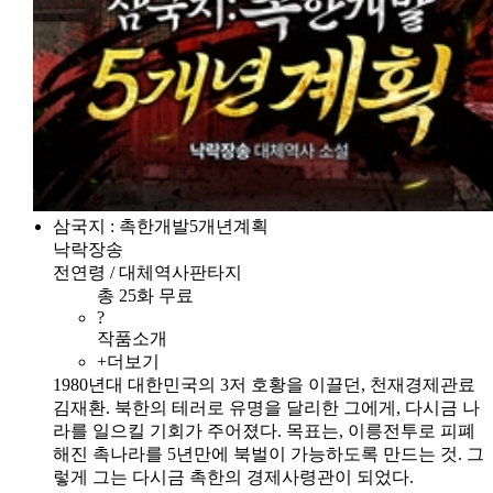
삼국지 : 촉한개발5개년계획
낙락장송
전연령 / 대체역사판타지
총 25화 무료
?
작품소개
+더보기
1980년대 대한민국의 3저 호황을 이끌던, 천재경제관료
김재환. 북한의 테러로 유명을 달리한 그에게, 다시금 나
라를 일으킬 기회가 주어졌다. 목표는, 이릉전투로 피폐
해진 촉나라를 5년만에 북벌이 가능하도록 만드는 것. 그
렇게 그는 다시금 촉한의 경제사령관이 되었다.