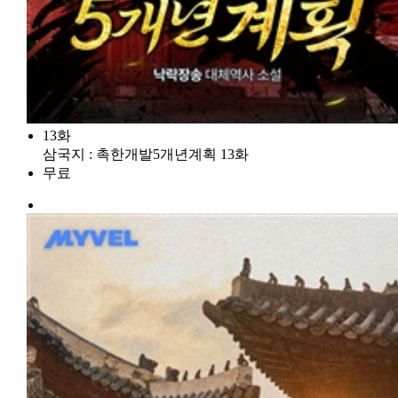
13화
삼국지 : 촉한개발5개년계획 13화
무료