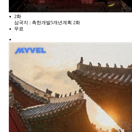
2화
삼국지 : 촉한개발5개년계획 2화
무료