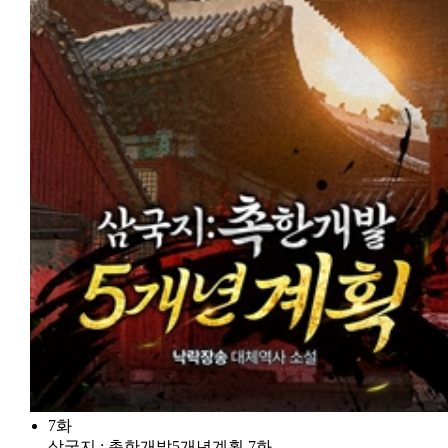
7화
삼국지 : 촉한개발5개년계획 7화