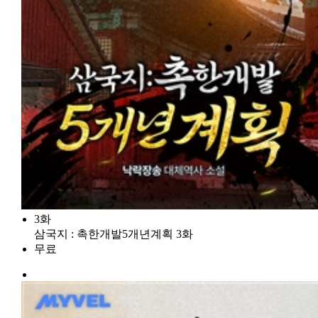
3화
삼국지 : 촉한개발5개년계획 3화
무료