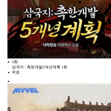
1화
삼국지 : 촉한개발5개년계획 1화
무료