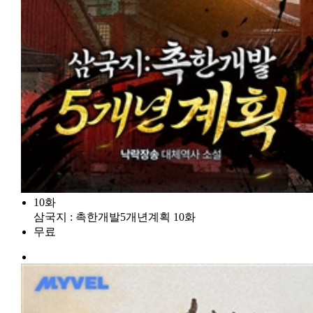
10화
삼국지 : 촉한개발5개년계획 10화
무료