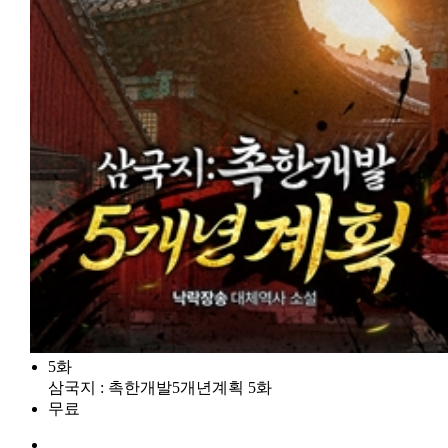
5화
삼국지 : 촉한개발5개년계획 5화
무료