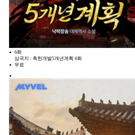
6화
삼국지 : 촉한개발5개년계획 6화
무료