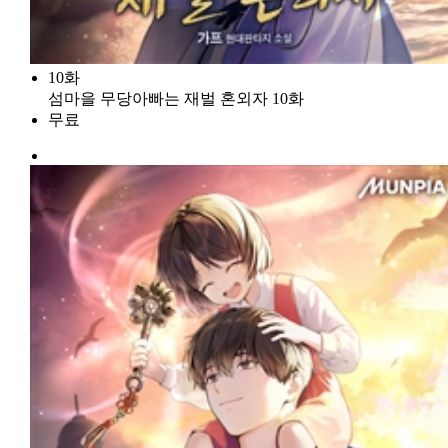
10화
섬마을 무당아빠는 재벌 혼외자 10화
무료