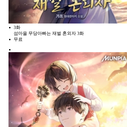
3화
섬마을 무당아빠는 재벌 혼외자 3화
무료