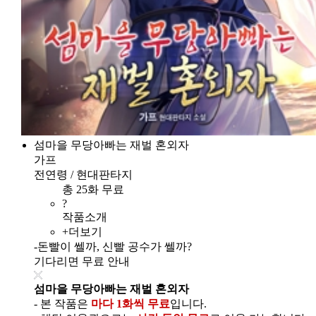
섬마을 무당아빠는 재벌 혼외자
가프
전연령 / 현대판타지
총 25화 무료
?
작품소개
+더보기
-돈빨이 쎌까, 신빨 공수가 쎌까?
기다리면 무료 안내
섬마을 무당아빠는 재벌 혼외자
- 본 작품은
마다 1화씩 무료
입니다.