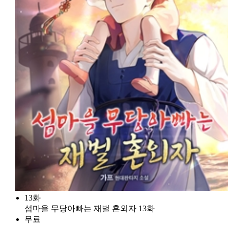
13화
섬마을 무당아빠는 재벌 혼외자 13화
무료