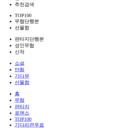
추천검색
TOP100
무협단행본
선물함
판타지단행본
성인무협
신작
소설
만화
기다무
선물함
홈
무협
판타지
로맨스
TOP100
기다리면무료