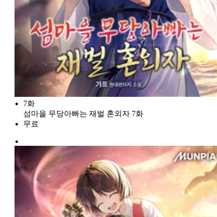
7화
섬마을 무당아빠는 재벌 혼외자 7화
무료