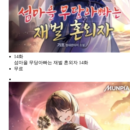
14화
섬마을 무당아빠는 재벌 혼외자 14화
무료