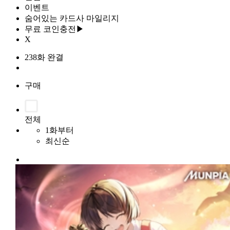
이벤트
숨어있는 카드사 마일리지
무료 코인충전▶
X
238화 완결
구매
전체
1화부터
최신순