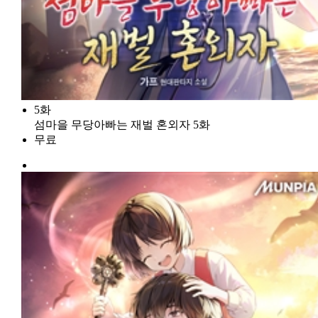
5화
섬마을 무당아빠는 재벌 혼외자 5화
무료