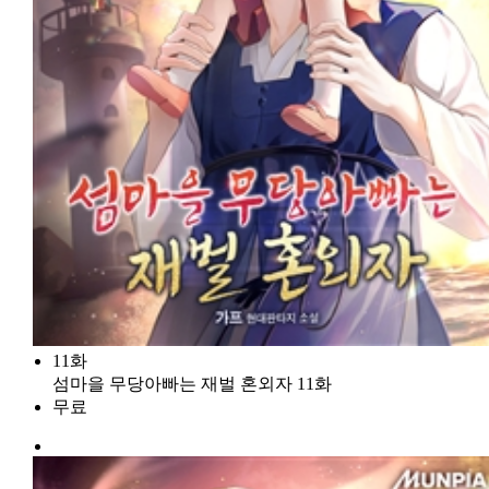
11화
섬마을 무당아빠는 재벌 혼외자 11화
무료