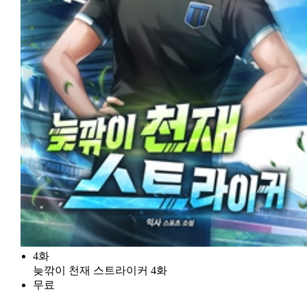
4화
늦깎이 천재 스트라이커 4화
무료