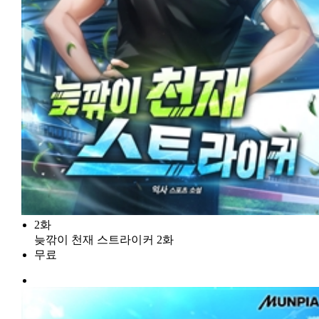
2화
늦깎이 천재 스트라이커 2화
무료