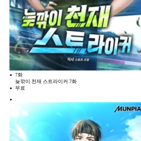
7화
늦깎이 천재 스트라이커 7화
무료