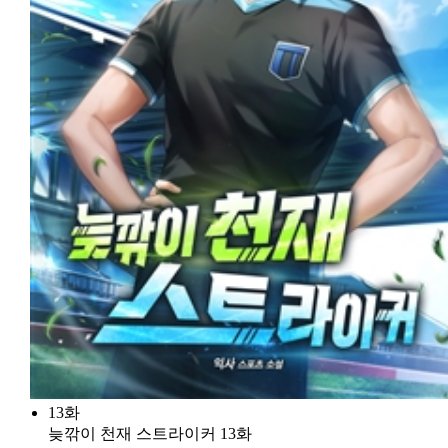
13화
늦깎이 천재 스트라이커 13화