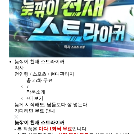
늦깎이 천재 스트라이커
익사
전연령 / 스포츠 / 현대판타지
총 25화 무료
?
작품소개
+더보기
늦게 시작해도, 남들보다 잘 넣는다.
기다리면 무료 안내
늦깎이 천재 스트라이커
- 본 작품은
마다 1화씩 무료
입니다.