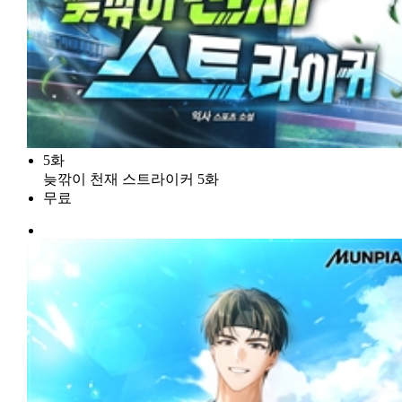
5화
늦깎이 천재 스트라이커 5화
무료