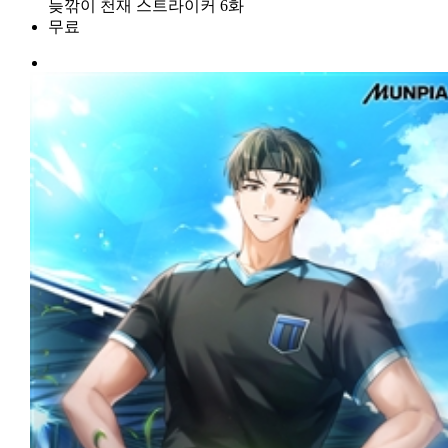
늦깎이 천재 스트라이커 6화
무료