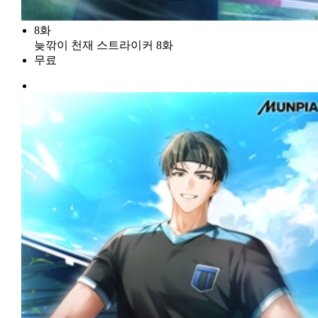
8화
늦깎이 천재 스트라이커 8화
무료