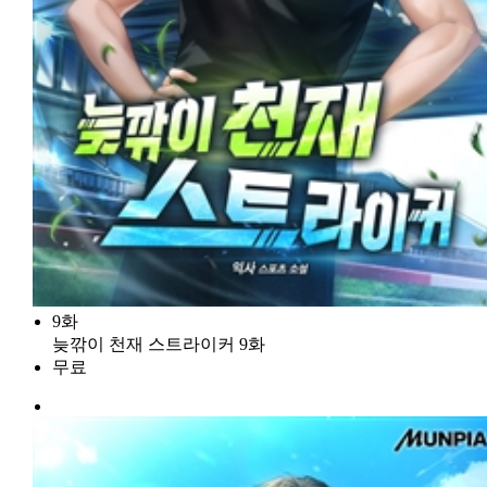
9화
늦깎이 천재 스트라이커 9화
무료