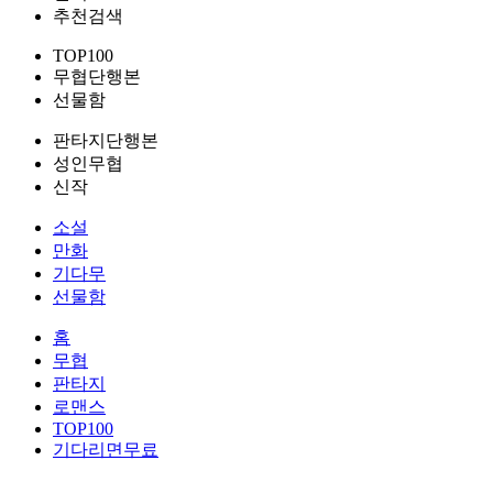
추천검색
TOP100
무협단행본
선물함
판타지단행본
성인무협
신작
소설
만화
기다무
선물함
홈
무협
판타지
로맨스
TOP100
기다리면무료