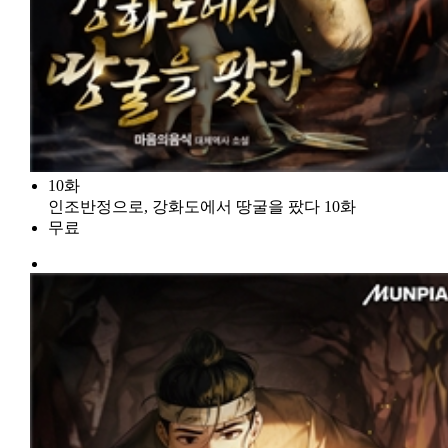
10화
인조반정으로, 강화도에서 땅굴을 팠다 10화
무료