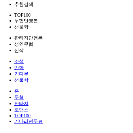
추천검색
TOP100
무협단행본
선물함
판타지단행본
성인무협
신작
소설
만화
기다무
선물함
홈
무협
판타지
로맨스
TOP100
기다리면무료