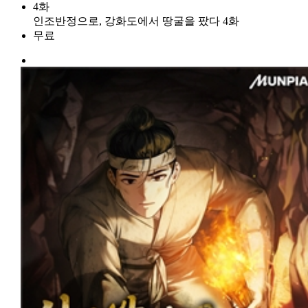
4화
인조반정으로, 강화도에서 땅굴을 팠다 4화
무료