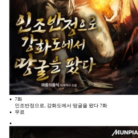
7화
인조반정으로, 강화도에서 땅굴을 팠다 7화
무료