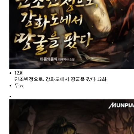
12화
인조반정으로, 강화도에서 땅굴을 팠다 12화
무료