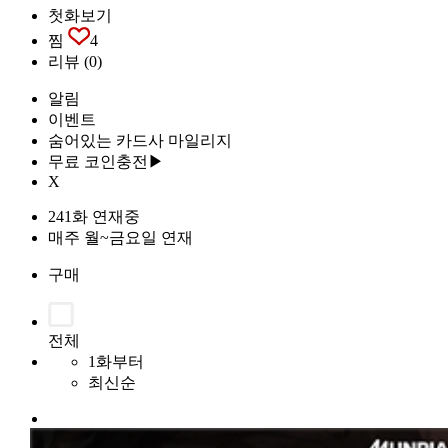
첫화보기
찜
4
리뷰
(0)
알림
이벤트
숨어있는 카드사 마일리지
무료 코인충전▶
X
241화 연재중
매주 월~금요일 연재
구매
전체
1화부터
최신순