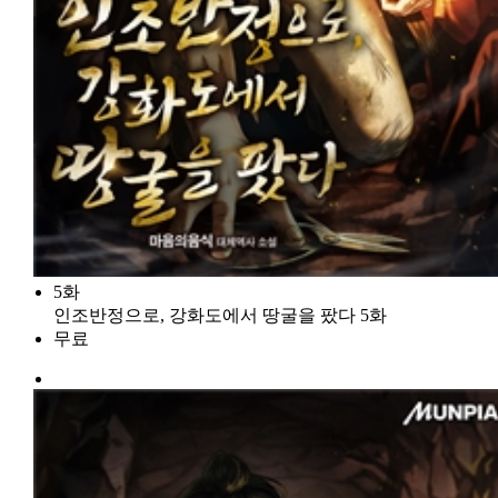
5화
인조반정으로, 강화도에서 땅굴을 팠다 5화
무료