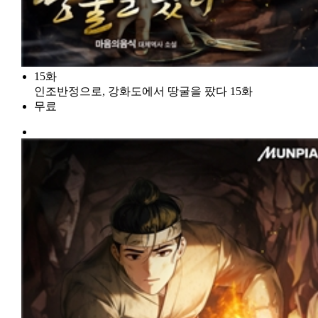
15화
인조반정으로, 강화도에서 땅굴을 팠다 15화
무료