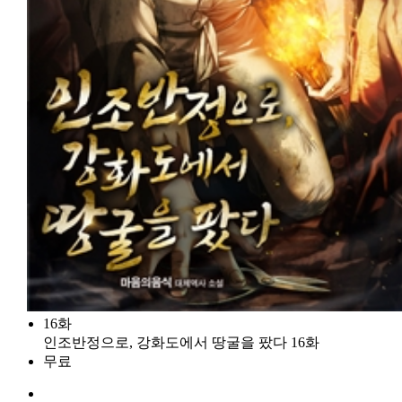
16화
인조반정으로, 강화도에서 땅굴을 팠다 16화
무료