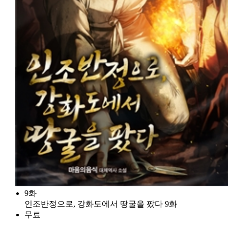
9화
인조반정으로, 강화도에서 땅굴을 팠다 9화
무료