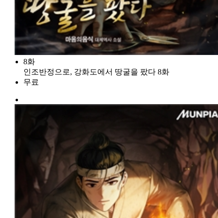
8화
인조반정으로, 강화도에서 땅굴을 팠다 8화
무료