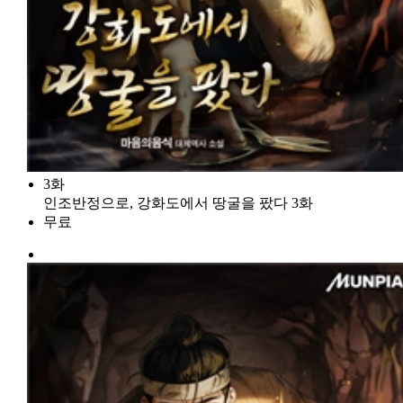
3화
인조반정으로, 강화도에서 땅굴을 팠다 3화
무료