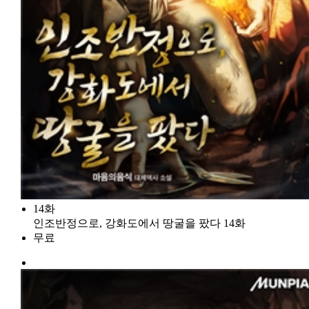
14화
인조반정으로, 강화도에서 땅굴을 팠다 14화
무료