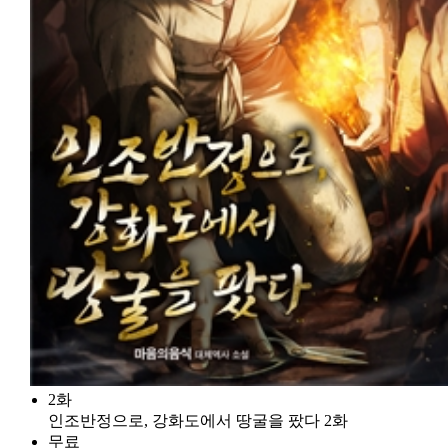
2화
인조반정으로, 강화도에서 땅굴을 팠다 2화
무료