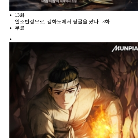
13화
인조반정으로, 강화도에서 땅굴을 팠다 13화
무료