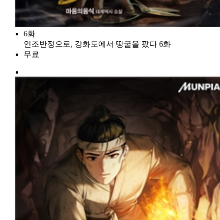
6화
인조반정으로, 강화도에서 땅굴을 팠다 6화
무료