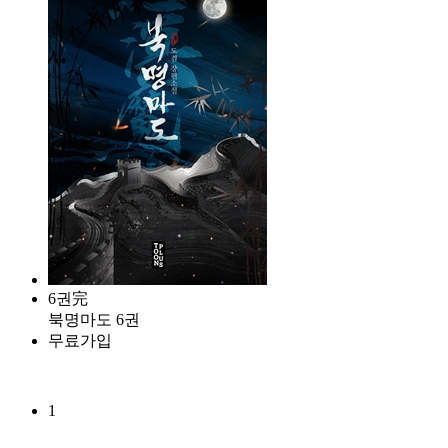
6권完
북명마도 6권
무료가입
1