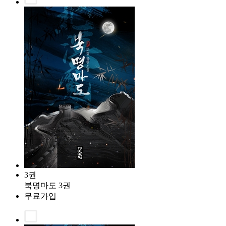
3권
북명마도 3권
무료가입