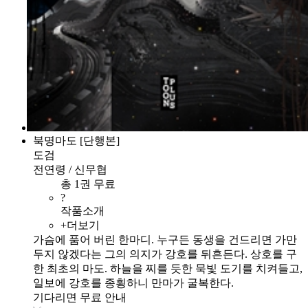
북명마도 [단행본]
도검
전연령 / 신무협
총 1권 무료
?
작품소개
+더보기
가슴에 품어 버린 한마디. 누구든 동생을 건드리면 가만
두지 않겠다는 그의 의지가 강호를 뒤흔든다. 상호를 구
한 최초의 마도. 하늘을 찌를 듯한 묵빛 도기를 치켜들고,
일보에 강호를 종횡하니 만마가 굴복한다.
기다리면 무료 안내