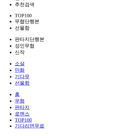
추천검색
TOP100
무협단행본
선물함
판타지단행본
성인무협
신작
소설
만화
기다무
선물함
홈
무협
판타지
로맨스
TOP100
기다리면무료