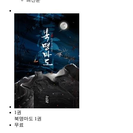
1권
북명마도 1권
무료