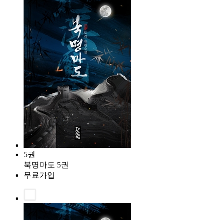
5권
북명마도 5권
무료가입