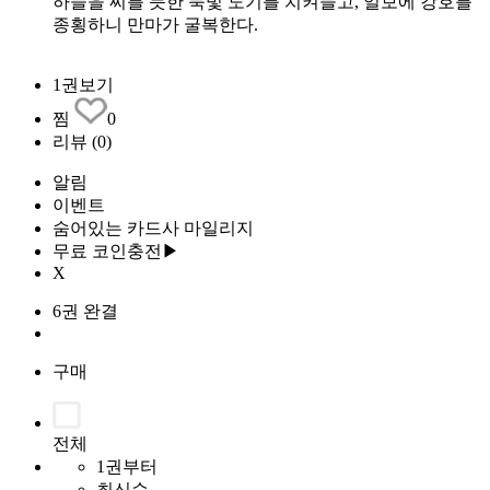
하늘을 찌를 듯한 묵빛 도기를 치켜들고, 일보에 강호를
종횡하니 만마가 굴복한다.
1권보기
찜
0
리뷰
(0)
알림
이벤트
숨어있는 카드사 마일리지
무료 코인충전▶
X
6권 완결
구매
전체
1권부터
최신순