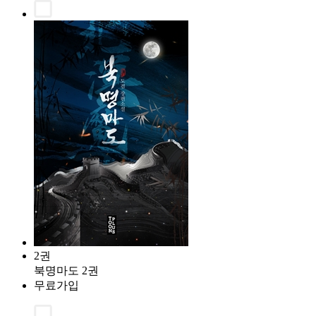
2권
북명마도 2권
무료가입