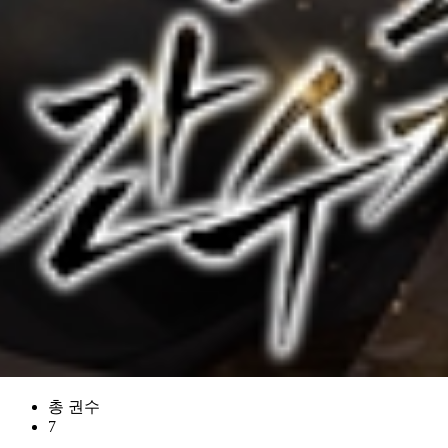
총 권수
7