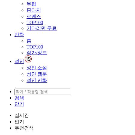
무협
판타지
로맨스
TOP100
기다리면 무료
만화
홈
TOP100
작가/장르
성인
성인 소설
성인 웹툰
성인 만화
검색
닫기
실시간
인기
추천검색