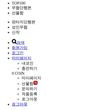
TOP100
무협단행본
선물함
판타지단행본
성인무협
신작
검색
회원가입
로그인
마이페이지
내코인
충전하기
0
COIN
마이페이지
선물함
문의하기
작품등록
로그아웃
로그아웃