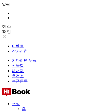
알림
취 소
확 인
이벤트
작가신청
기다리면 무료
선물함
내서재
충전소
쿠폰등록
소설
홈