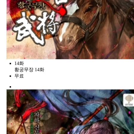
14화
황궁무장 14화
무료