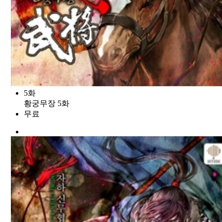
5화
황궁무장 5화
무료