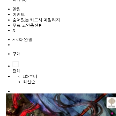
알림
이벤트
숨어있는 카드사 마일리지
무료 코인충전▶
X
302화 완결
구매
전체
1화부터
최신순