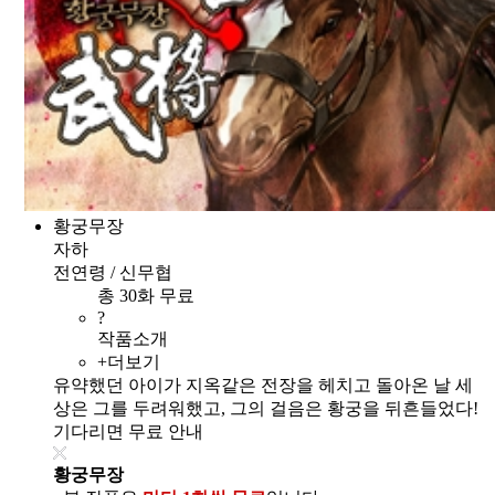
황궁무장
자하
전연령 / 신무협
총 30화 무료
?
작품소개
+더보기
유약했던 아이가 지옥같은 전장을 헤치고 돌아온 날 세
상은 그를 두려워했고, 그의 걸음은 황궁을 뒤흔들었다!
기다리면 무료 안내
황궁무장