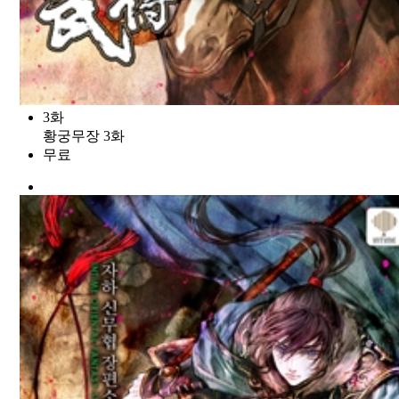
3화
황궁무장 3화
무료