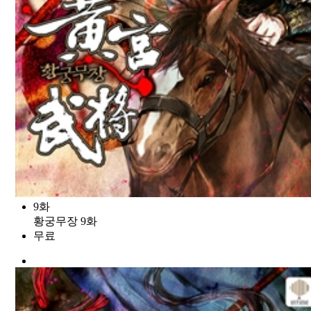
9화
황궁무장 9화
무료