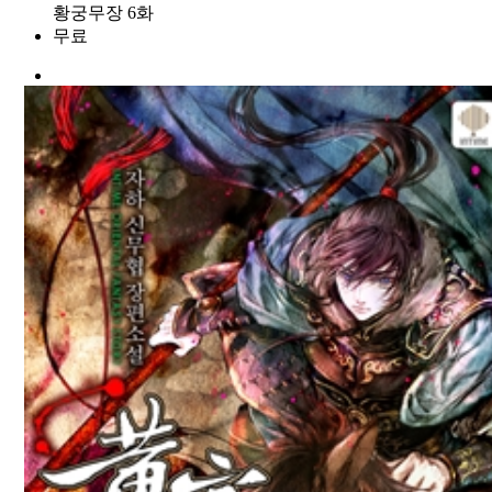
황궁무장 6화
무료