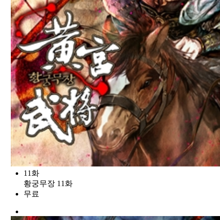
11화
황궁무장 11화
무료