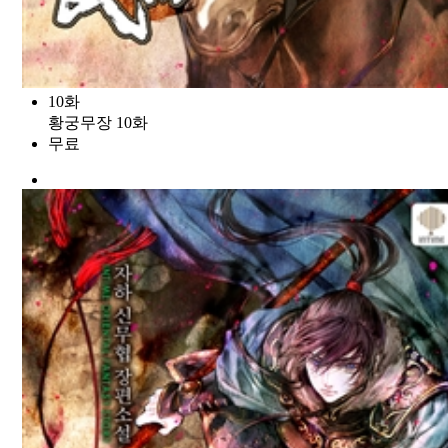
10화
황궁무장 10화
무료