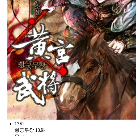
13화
황궁무장 13화