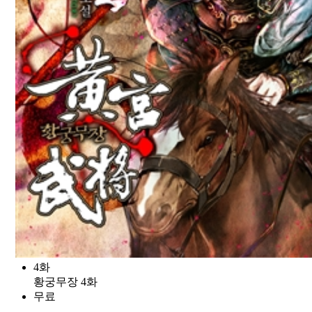
4화
황궁무장 4화
무료