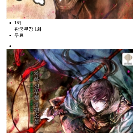
1화
황궁무장 1화
무료