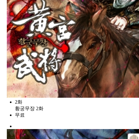
2화
황궁무장 2화
무료