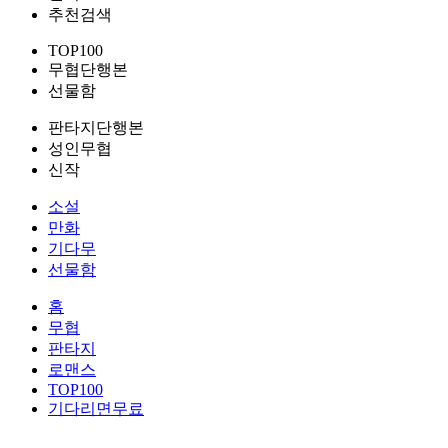
추천검색
TOP100
무협단행본
선물함
판타지단행본
성인무협
신작
소설
만화
기다무
선물함
홈
무협
판타지
로맨스
TOP100
기다리면무료