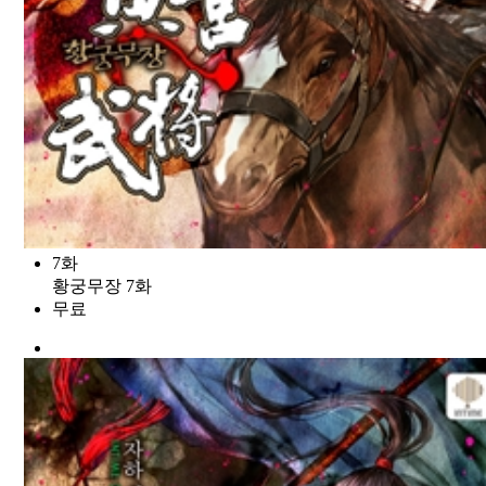
7화
황궁무장 7화
무료