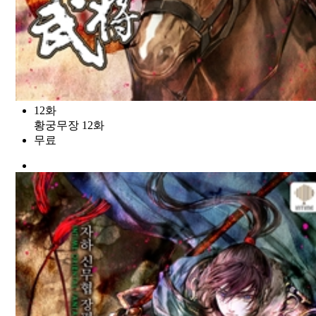
12화
황궁무장 12화
무료