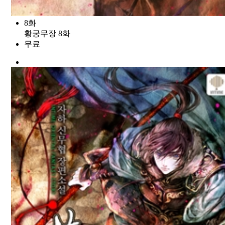
8화
황궁무장 8화
무료