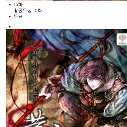
15화
황궁무장 15화
무료