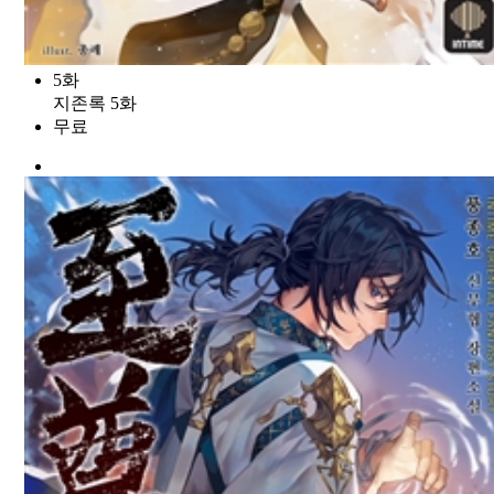
5화
지존록 5화
무료