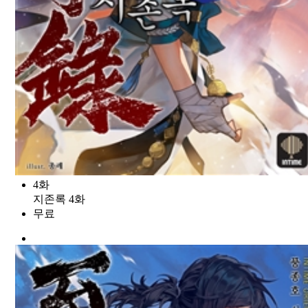
4화
지존록 4화
무료