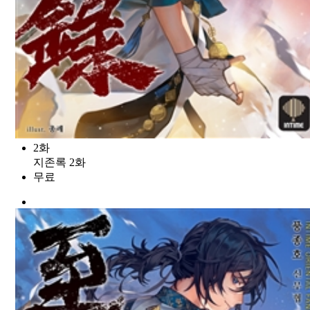
2화
지존록 2화
무료