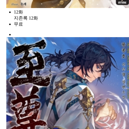
12화
지존록 12화
무료