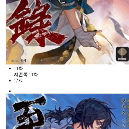
11화
지존록 11화
무료