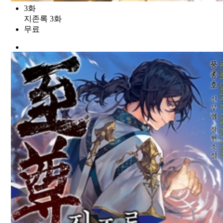
3화
지존록 3화
무료