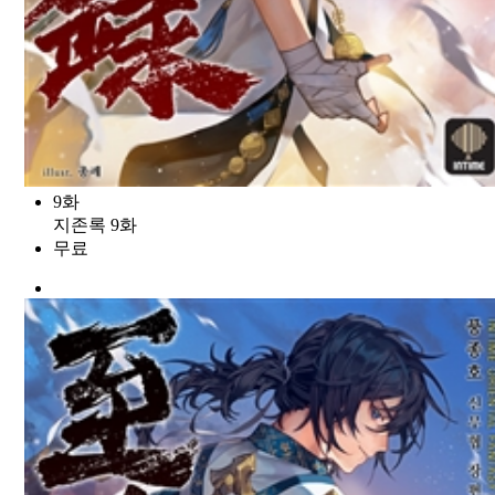
9화
지존록 9화
무료