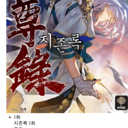
1화
지존록 1화