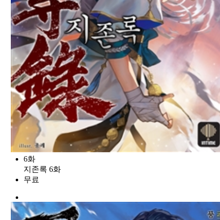
6화
지존록 6화
무료