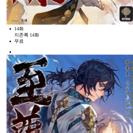
14화
지존록 14화
무료