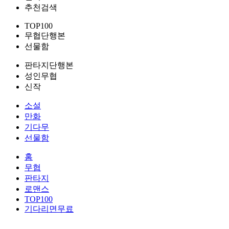
추천검색
TOP100
무협단행본
선물함
판타지단행본
성인무협
신작
소설
만화
기다무
선물함
홈
무협
판타지
로맨스
TOP100
기다리면무료