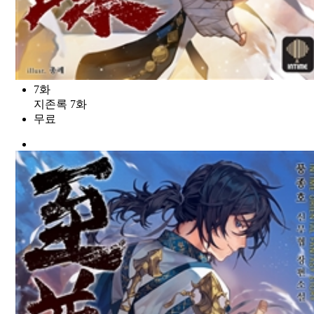
7화
지존록 7화
무료