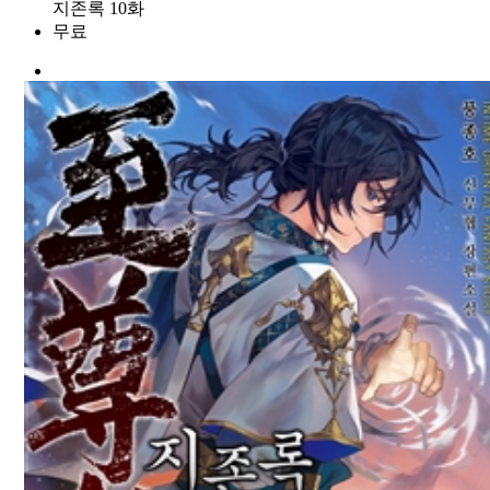
지존록 10화
무료