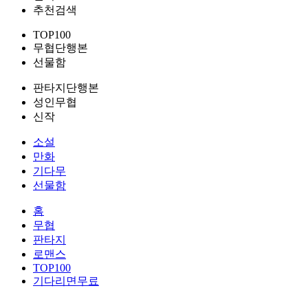
추천검색
TOP100
무협단행본
선물함
판타지단행본
성인무협
신작
소설
만화
기다무
선물함
홈
무협
판타지
로맨스
TOP100
기다리면무료