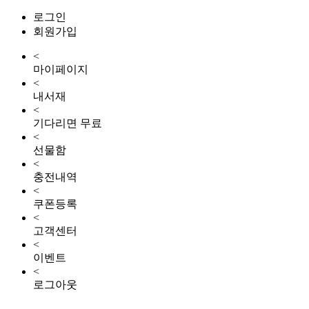
로그인
회원가입
<
마이페이지
<
내서재
<
기다리면 무료
<
선물함
<
충전내역
<
쿠폰등록
<
고객센터
<
이벤트
<
로그아웃