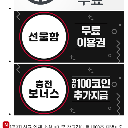
[공지] 신규 연재 소설 <미국 창고경매로 1000조 재벌> 오