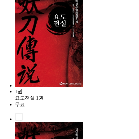
1권
요도전설 1권
무료