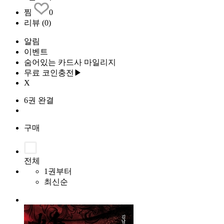
찜
0
리뷰
(0)
알림
이벤트
숨어있는 카드사 마일리지
무료 코인충전▶
X
6권 완결
구매
전체
1권부터
최신순