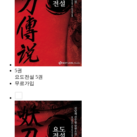
5권
요도전설 5권
무료가입