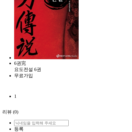
6권完
요도전설 6권
무료가입
1
리뷰
(0)
등록