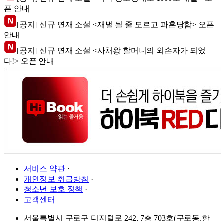
픈 안내
[공지] 신규 연재 소설 <재벌 될 줄 모르고 파혼당함> 오픈
안내
[공지] 신규 연재 소설 <사채왕 할머니의 외손자가 되었
다!> 오픈 안내
서비스 약관
·
개인정보 취급방침
·
청소년 보호 정책
·
고객센터
서울특별시 구로구 디지털로 242, 7층 703호(구로동,한