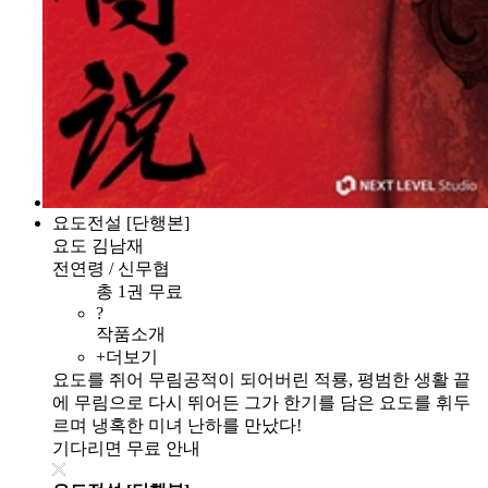
요도전설 [단행본]
요도 김남재
전연령 / 신무협
총 1권 무료
?
작품소개
+더보기
요도를 쥐어 무림공적이 되어버린 적룡, 평범한 생활 끝
에 무림으로 다시 뛰어든 그가 한기를 담은 요도를 휘두
르며 냉혹한 미녀 난하를 만났다!
기다리면 무료 안내