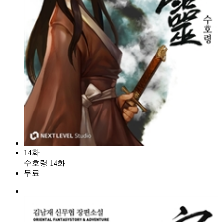
14화
수호령 14화
무료