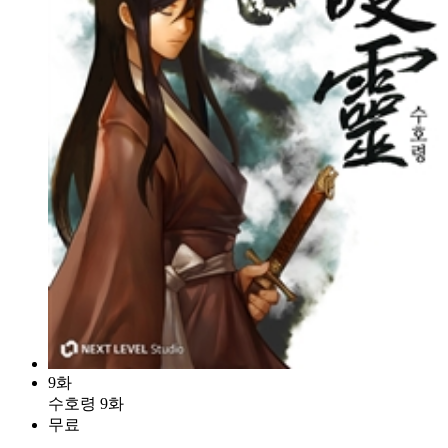
9화
수호령 9화
무료