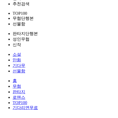
추천검색
TOP100
무협단행본
선물함
판타지단행본
성인무협
신작
소설
만화
기다무
선물함
홈
무협
판타지
로맨스
TOP100
기다리면무료