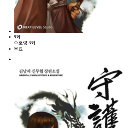
8화
수호령 8화
무료