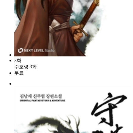
3화
수호령 3화
무료