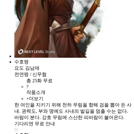
수호령
요도 김남재
전연령 / 신무협
총 25화 무료
?
작품소개
+더보기
한 여인을 지키기 위해 천하 무림을 향해 검을 뽑아 든 사
내. 권력도, 부와 명예도 사내의 발길을 멈출 수는 없다.
바람이 분다. 강호 무림에 스산한 피바람이 불어온다.
기다리면 무료 안내