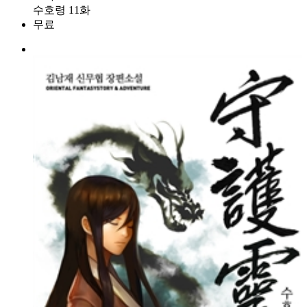
수호령 11화
무료