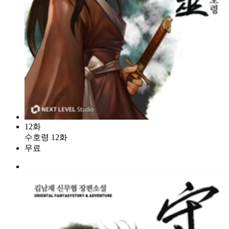
12화
수호령 12화
무료