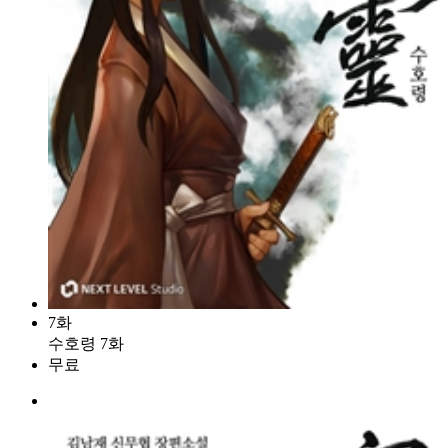
7화
수호령 7화
무료