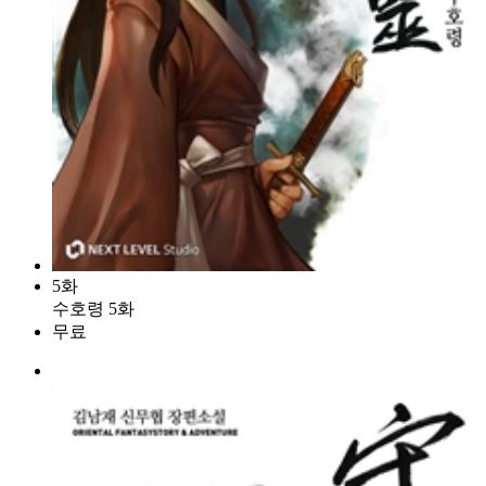
5화
수호령 5화
무료