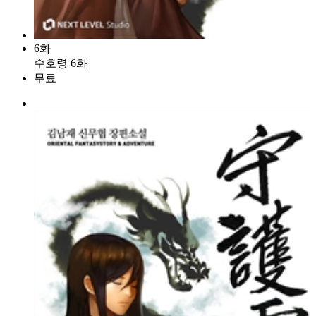
6화
수호령 6화
무료