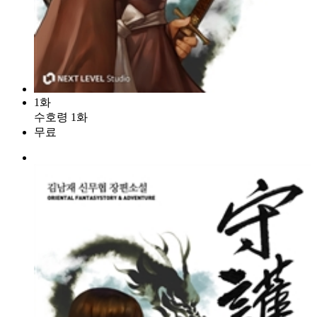
1화
수호령 1화
무료