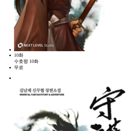
10화
수호령 10화
무료