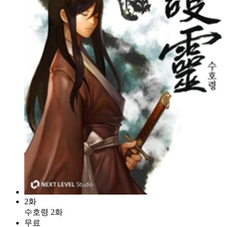
2화
수호령 2화
무료