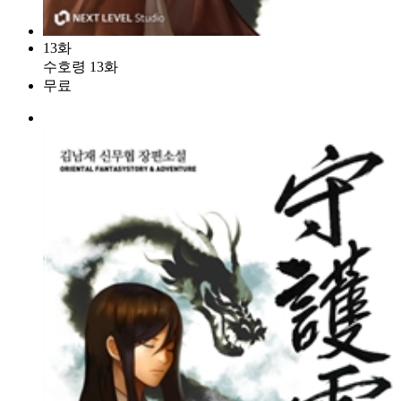
13화
수호령 13화
무료