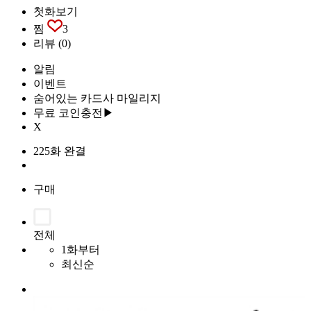
첫화보기
찜
3
리뷰
(0)
알림
이벤트
숨어있는 카드사 마일리지
무료 코인충전▶
X
225화 완결
구매
전체
1화부터
최신순