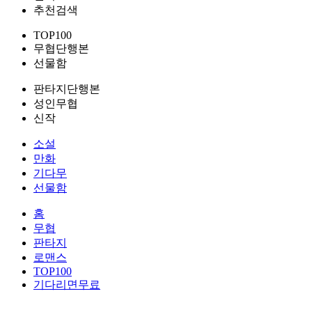
추천검색
TOP100
무협단행본
선물함
판타지단행본
성인무협
신작
소설
만화
기다무
선물함
홈
무협
판타지
로맨스
TOP100
기다리면무료