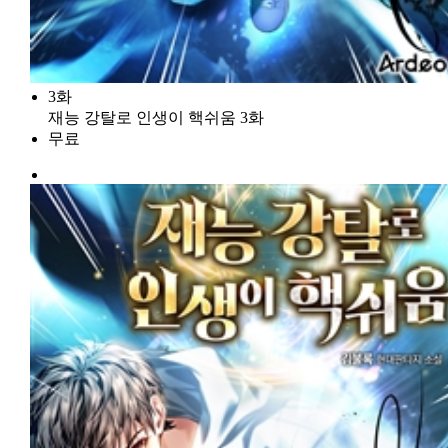
3화
재능 강탈로 인생이 핵쉬움 3화
무료