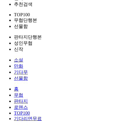
추천검색
TOP100
무협단행본
선물함
판타지단행본
성인무협
신작
소설
만화
기다무
선물함
홈
무협
판타지
로맨스
TOP100
기다리면무료