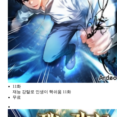
11화
재능 강탈로 인생이 핵쉬움 11화
무료