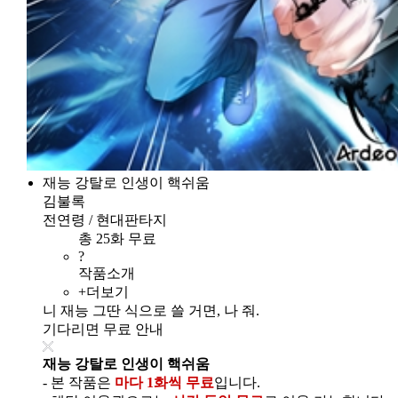
재능 강탈로 인생이 핵쉬움
김불록
전연령 / 현대판타지
총 25화 무료
?
작품소개
+더보기
니 재능 그딴 식으로 쓸 거면, 나 줘.
기다리면 무료 안내
재능 강탈로 인생이 핵쉬움
- 본 작품은
마다 1화씩 무료
입니다.