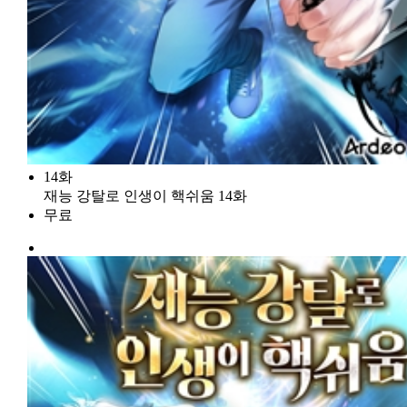
14화
재능 강탈로 인생이 핵쉬움 14화
무료