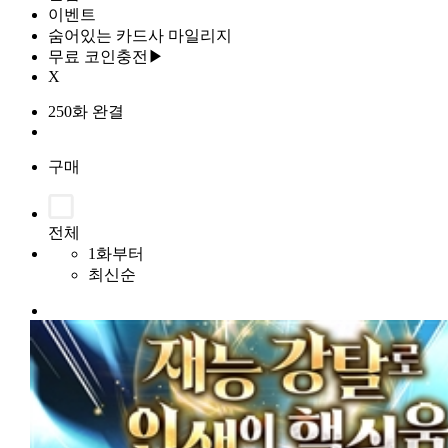
이벤트
숨어있는 카드사 마일리지
무료 코인충전▶
X
250화 완결
구매
전체
1화부터
최신순