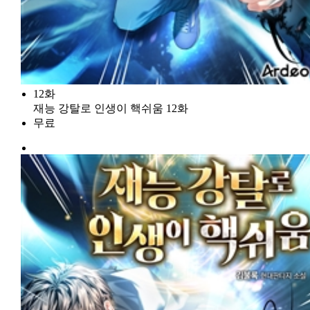
12화
재능 강탈로 인생이 핵쉬움 12화
무료