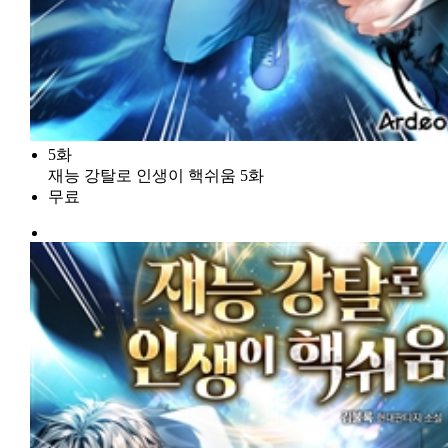
5화
재능 강탈로 인생이 핵쉬움 5화
무료