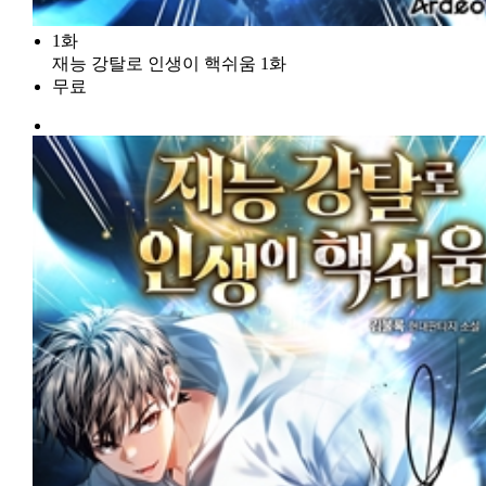
1화
재능 강탈로 인생이 핵쉬움 1화
무료