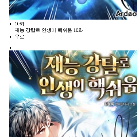
10화
재능 강탈로 인생이 핵쉬움 10화
무료