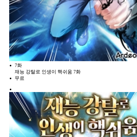
7화
재능 강탈로 인생이 핵쉬움 7화
무료