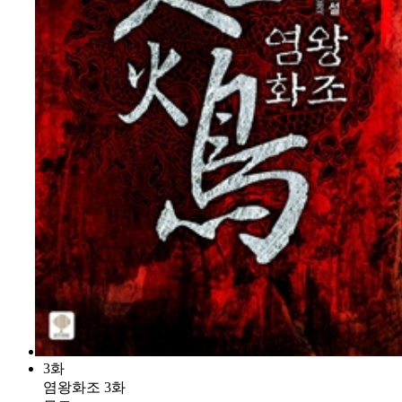
3화
염왕화조 3화