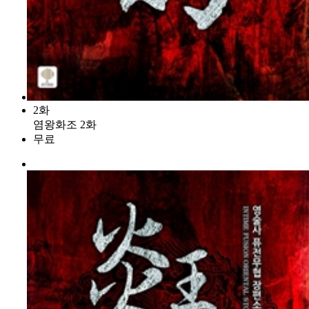
2화
염왕화조 2화
무료