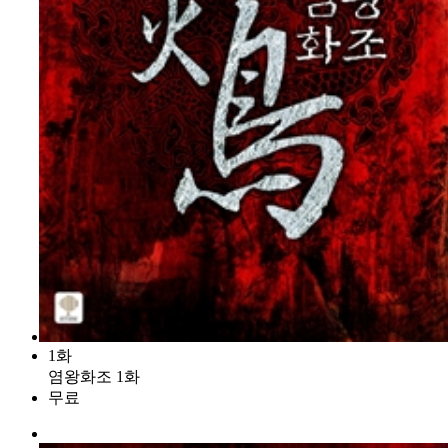
1화
염왕화조 1화
무료