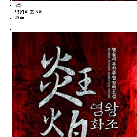
5화
염왕화조 5화
무료