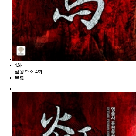
4화
염왕화조 4화
무료