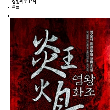
염왕화조 12화
무료