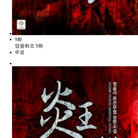
9화
염왕화조 9화
무료