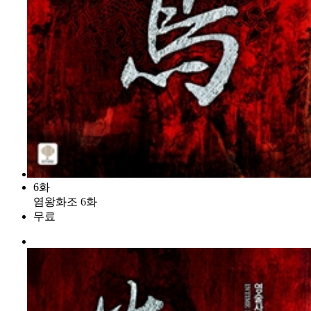
6화
염왕화조 6화
무료