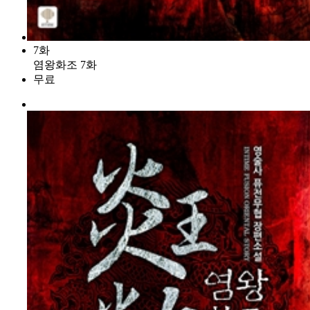
7화
염왕화조 7화
무료