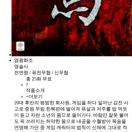
염왕화조
영술사
전연령 / 퓨전무협 / 신무협
총 25화 무료
?
작품소개
+더보기
20대 후반의 평범한 회사원, 게임을 하다 일어난 감전 사
고로 중원 무림 한복판에 떨어져 욕설과 저주를 밥 먹듯
이 듣고 자란 소년의 몸으로 들어가다. 바람만 잘못 불어
도 픽 쓰러지는 허약한 몸으로 내공을 수혈받아 목숨을
연명해 가던 중 게임 캐릭터의 법칙이 신체에 그대로 적