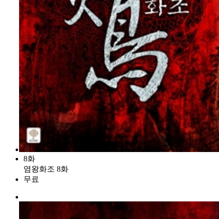
8화
염왕화조 8화
무료