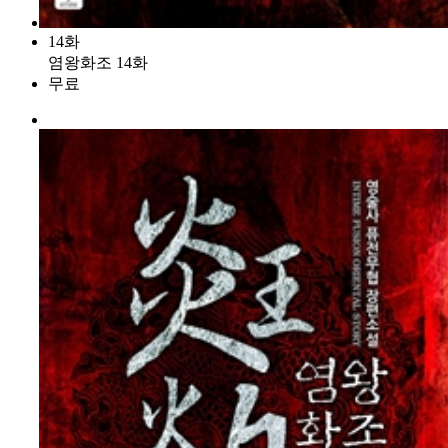
14화
염왕화조 14화
무료