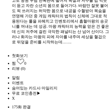
고로 중원 무림 한복판에 떨어져 욕설과 저주를 밥 먹듯
이 듣고 자란 소년의 몸으로 들어가다. 바람만 잘못 불어
도 픽 쓰러지는 허약한 몸으로 내공을 수혈받아 목숨을
연명해 가던 중 게임 캐릭터의 법칙이 신체에 그대로 적
용된다는 룰을 파헤치고 인벤토리에서 흡혈마왕의 송곳
니를 꺼내는 데 성공. 마왕 캐릭터의 능력을 얻은 건 좋은
데 신의 저주에 걸린 극악한 패널티는 산 넘어 산이다. 그
러나 화자는 마왕의 피에 자아를 내주며 세상을 혈겁으
로 뒤덮을 준비를 시작하는데…….
첫화보기
찜
0
리뷰
(0)
알림
이벤트
숨어있는 카드사 마일리지
무료 코인충전▶
X
175화 완결