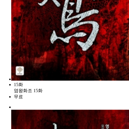
15화
염왕화조 15화
무료