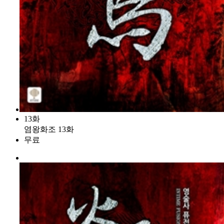
13화
염왕화조 13화
무료