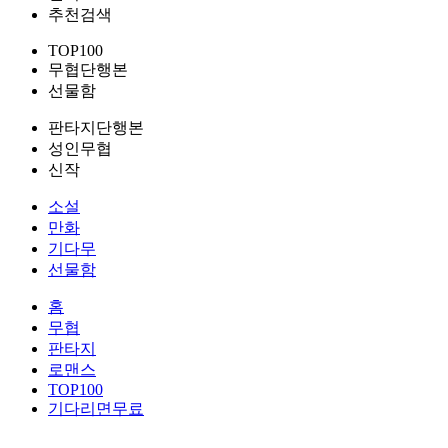
추천검색
TOP100
무협단행본
선물함
판타지단행본
성인무협
신작
소설
만화
기다무
선물함
홈
무협
판타지
로맨스
TOP100
기다리면무료