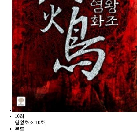
10화
염왕화조 10화
무료