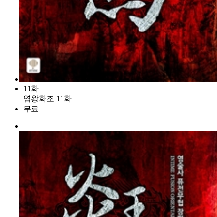
11화
염왕화조 11화
무료