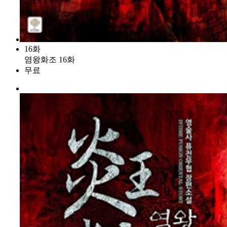
16화
염왕화조 16화
무료