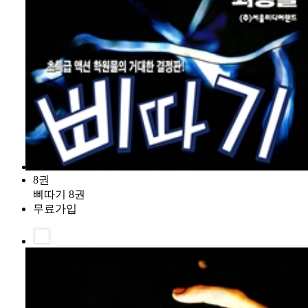
8권
삐따기 8권
무료가입