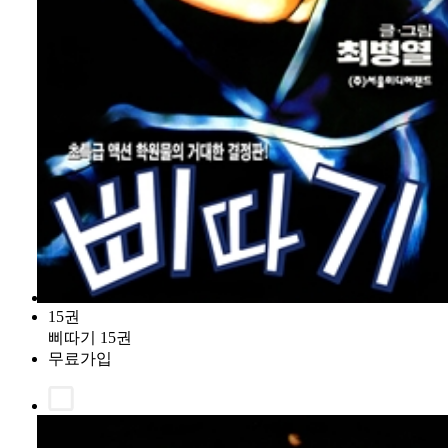
15권
삐따기 15권
무료가입