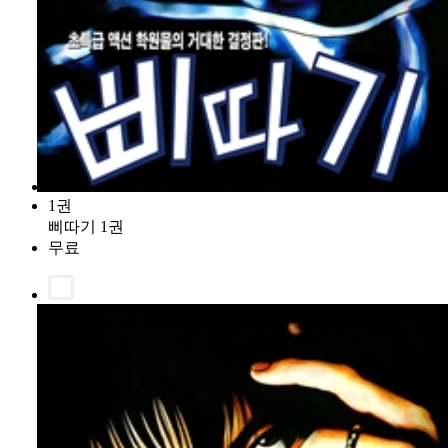
1권
삐따기 1권
무료