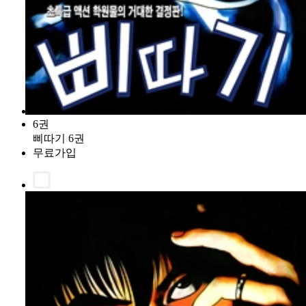
6권
삐따기 6권
무료가입