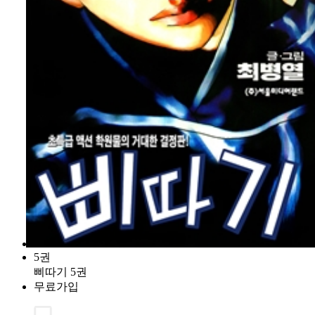
5권
삐따기 5권
무료가입