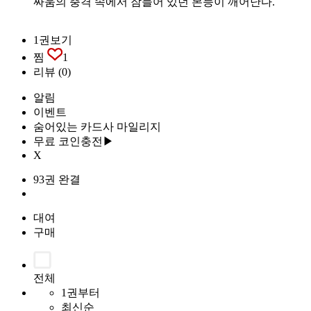
싸움의 충격 속에서 잠들어 있던 본능이 깨어난다.
1권보기
찜
1
리뷰
(0)
알림
이벤트
숨어있는 카드사 마일리지
무료 코인충전▶
X
93권 완결
대여
구매
전체
1권부터
최신순