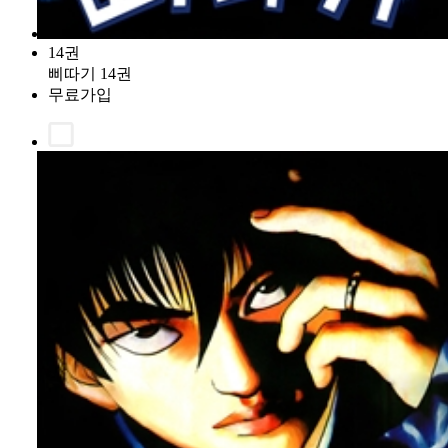
14권
삐따기 14권
무료가입