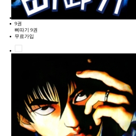
9권
삐따기 9권
무료가입