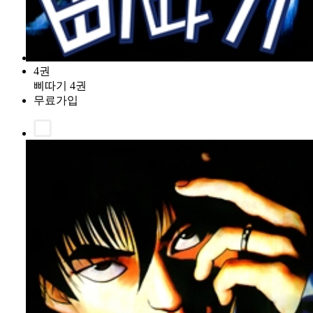
4권
삐따기 4권
무료가입