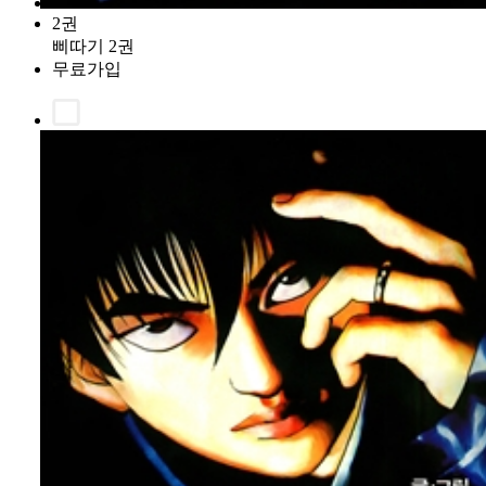
2권
삐따기 2권
무료가입