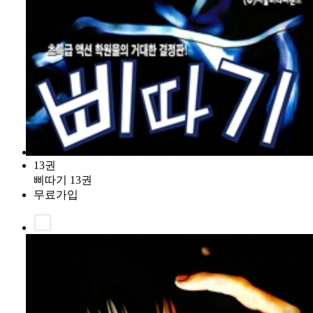
13권
삐따기 13권
무료가입