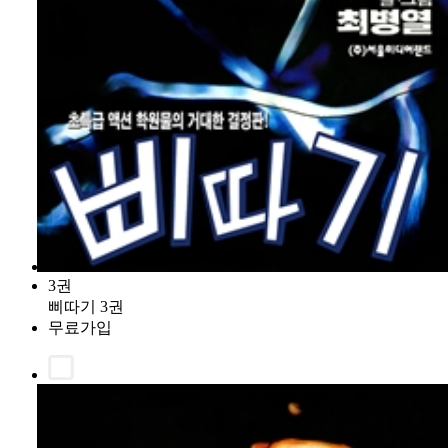
3권
삐따기 3권
무료가입