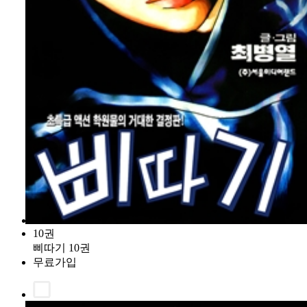
10권
삐따기 10권
무료가입