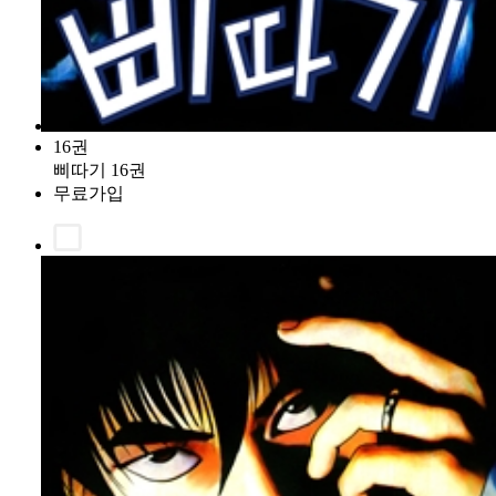
16권
삐따기 16권
무료가입