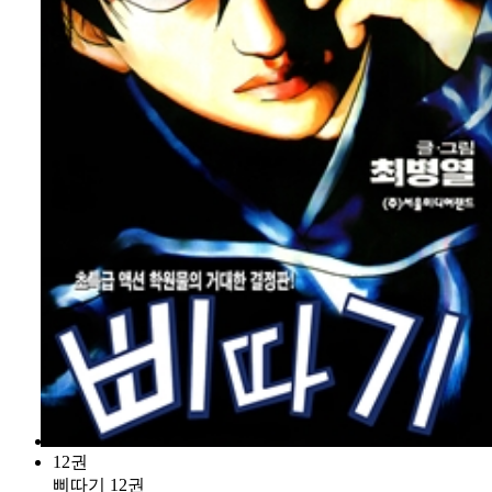
12권
삐따기 12권