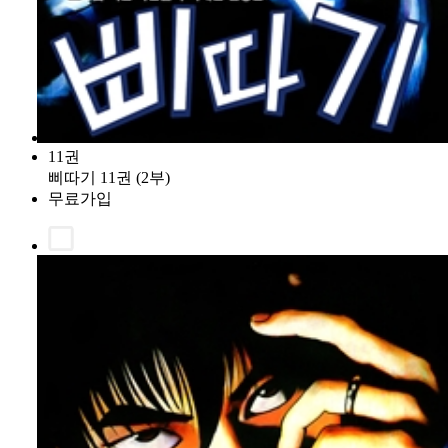
11권
삐따기 11권 (2부)
무료가입