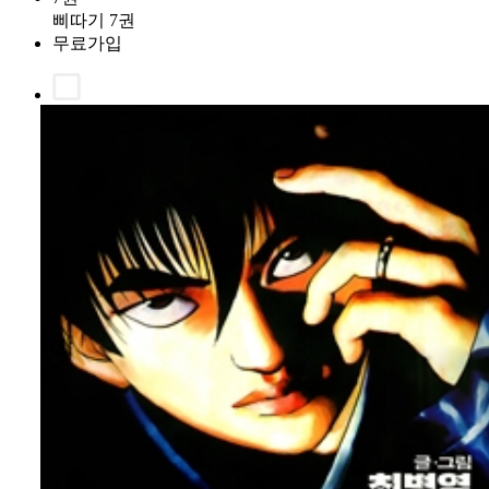
삐따기 7권
무료가입