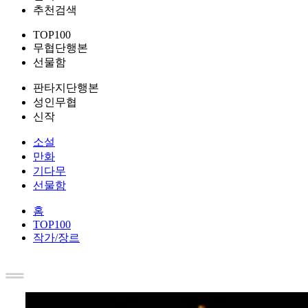
추천검색
TOP100
무협단행본
선물함
판타지단행본
성인무협
신작
소설
만화
기다무
선물함
홈
TOP100
작가/장르