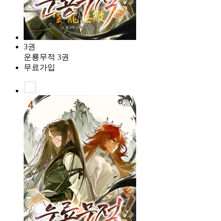
3권
운룡무적 3권
무료가입