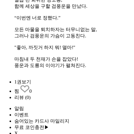
함께 세상을 구할 검풍운을 만났다.
“이번엔 너로 정했다.”
모든 마물을 퇴치하자는 터무니없는 말,
그러나 검풍운의 가슴이 고동친다.
"좋아, 까짓거 하지 뭐! 멸마!"
마침내 두 천재가 손을 잡았다!
풍운과 도룡의 이야기가 펼쳐진다.
1권보기
찜
0
리뷰
(0)
알림
이벤트
숨어있는 카드사 마일리지
무료 코인충전▶
X