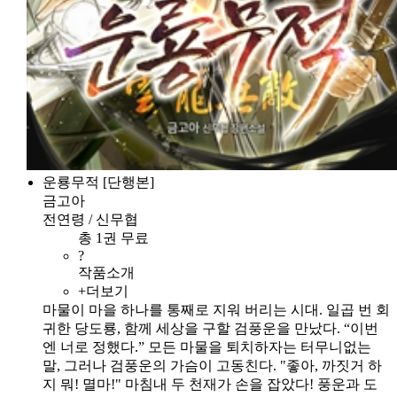
운룡무적 [단행본]
금고아
전연령 / 신무협
총 1권 무료
?
작품소개
+더보기
마물이 마을 하나를 통째로 지워 버리는 시대. 일곱 번 회
귀한 당도룡, 함께 세상을 구할 검풍운을 만났다. “이번
엔 너로 정했다.” 모든 마물을 퇴치하자는 터무니없는
말, 그러나 검풍운의 가슴이 고동친다. "좋아, 까짓거 하
지 뭐! 멸마!" 마침내 두 천재가 손을 잡았다! 풍운과 도