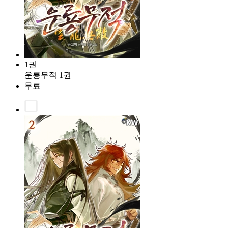
1권
운룡무적 1권
무료