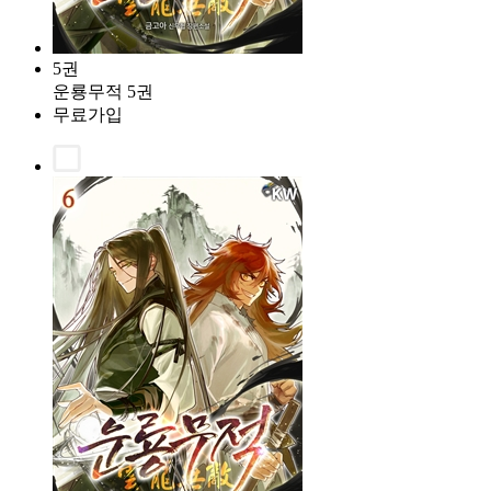
5권
운룡무적 5권
무료가입