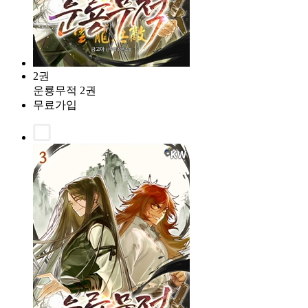
2권
운룡무적 2권
무료가입