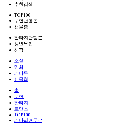
추천검색
TOP100
무협단행본
선물함
판타지단행본
성인무협
신작
소설
만화
기다무
선물함
홈
무협
판타지
로맨스
TOP100
기다리면무료