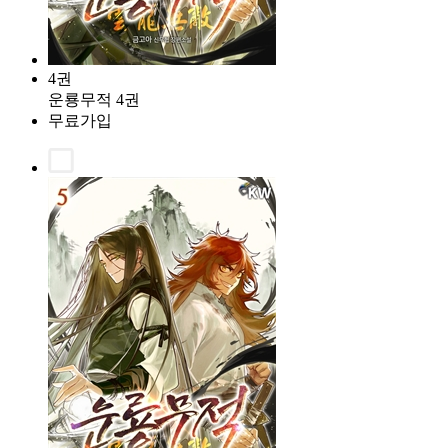
4권
운룡무적 4권
무료가입