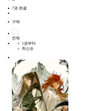
7권 완결
구매
전체
1권부터
최신순