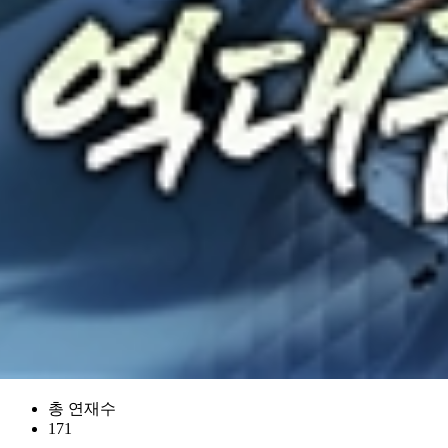
총 연재수
171