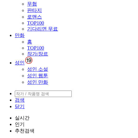
무협
판타지
로맨스
TOP100
기다리면 무료
만화
홈
TOP100
작가/장르
성인
성인 소설
성인 웹툰
성인 만화
검색
닫기
실시간
인기
추천검색