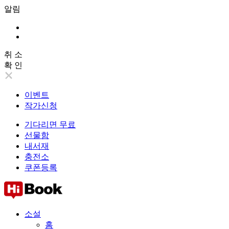
알림
취 소
확 인
이벤트
작가신청
기다리면 무료
선물함
내서재
충전소
쿠폰등록
소설
홈