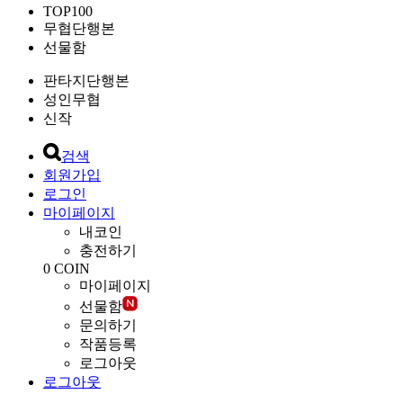
TOP100
무협단행본
선물함
판타지단행본
성인무협
신작
검색
회원가입
로그인
마이페이지
내코인
충전하기
0
COIN
마이페이지
선물함
문의하기
작품등록
로그아웃
로그아웃