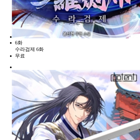
6화
수라검제 6화
무료