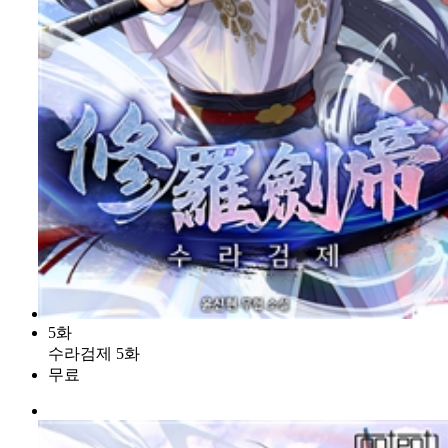
5화
수라검제 5화
무료