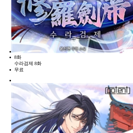
8화
수라검제 8화
무료