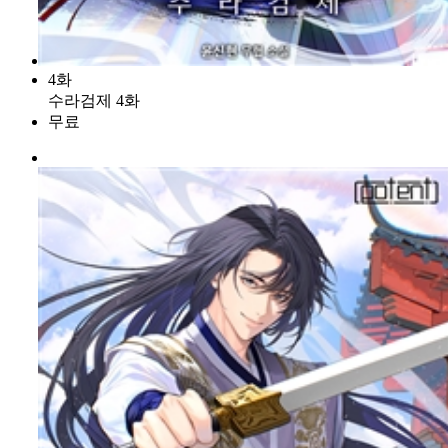
4화
수라검제 4화
무료