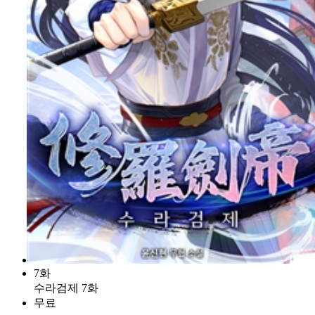
7화
수라검제 7화
무료