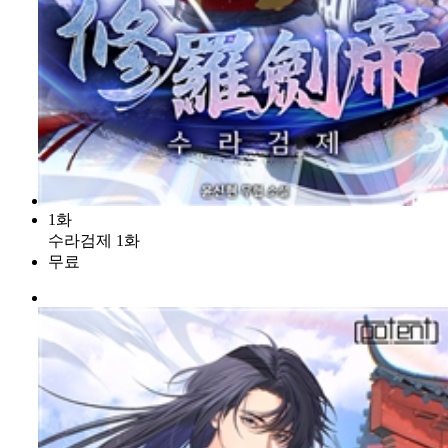
1화
수라검제 1화
무료