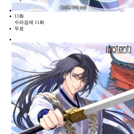
11화
수라검제 11화
무료