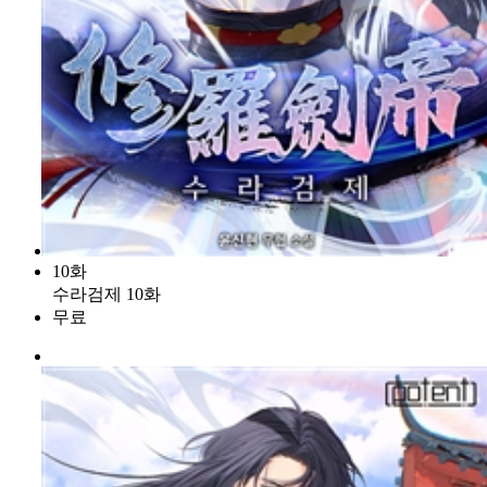
10화
수라검제 10화
무료