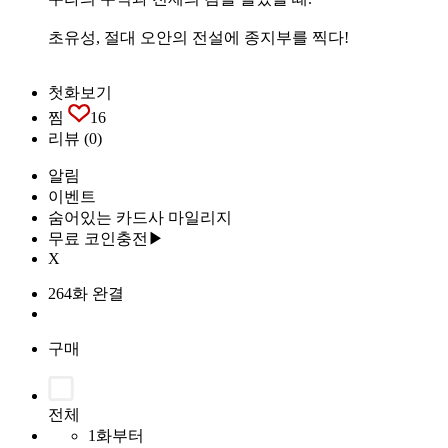
초유성, 절대 오안의 전설에 종지부를 찍다!
첫화보기
찜
16
리뷰
(0)
알림
이벤트
숨어있는 카드사 마일리지
무료 코인충전▶
X
264화 완결
구매
전체
1화부터