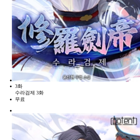
3화
수라검제 3화
무료