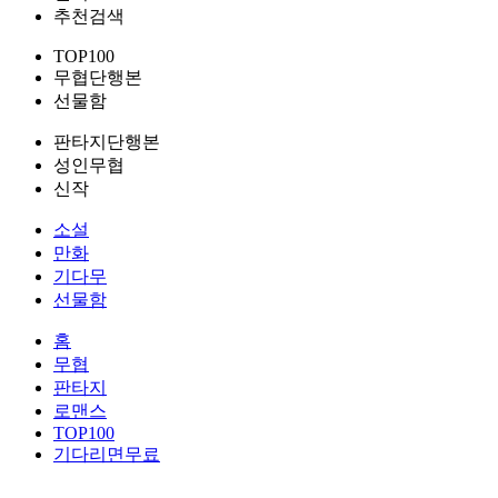
추천검색
TOP100
무협단행본
선물함
판타지단행본
성인무협
신작
소설
만화
기다무
선물함
홈
무협
판타지
로맨스
TOP100
기다리면무료