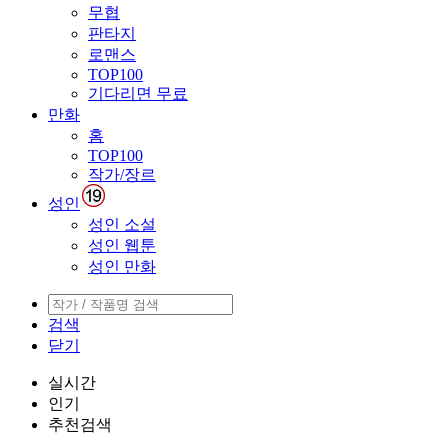
무협
판타지
로맨스
TOP100
기다리면 무료
만화
홈
TOP100
작가/장르
성인
성인 소설
성인 웹툰
성인 만화
검색
닫기
실시간
인기
추천검색