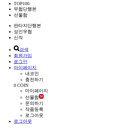
TOP100
무협단행본
선물함
판타지단행본
성인무협
신작
검색
회원가입
로그인
마이페이지
내코인
충전하기
0
COIN
마이페이지
선물함
문의하기
작품등록
로그아웃
로그아웃