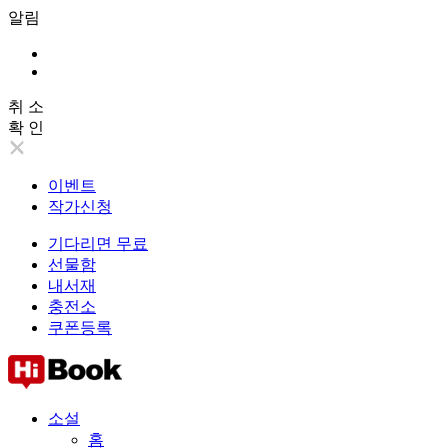
알림
취 소
확 인
이벤트
작가신청
기다리면 무료
선물함
내서재
충전소
쿠폰등록
소설
홈