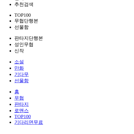
추천검색
TOP100
무협단행본
선물함
판타지단행본
성인무협
신작
소설
만화
기다무
선물함
홈
무협
판타지
로맨스
TOP100
기다리면무료