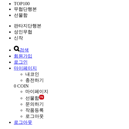
TOP100
무협단행본
선물함
판타지단행본
성인무협
신작
검색
회원가입
로그인
마이페이지
내코인
충전하기
0
COIN
마이페이지
선물함
문의하기
작품등록
로그아웃
로그아웃