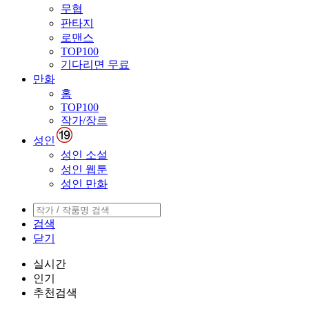
무협
판타지
로맨스
TOP100
기다리면 무료
만화
홈
TOP100
작가/장르
성인
성인 소설
성인 웹툰
성인 만화
검색
닫기
실시간
인기
추천검색