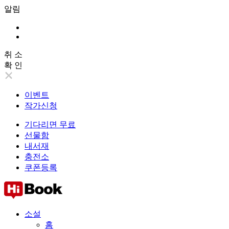
알림
취 소
확 인
이벤트
작가신청
기다리면 무료
선물함
내서재
충전소
쿠폰등록
소설
홈