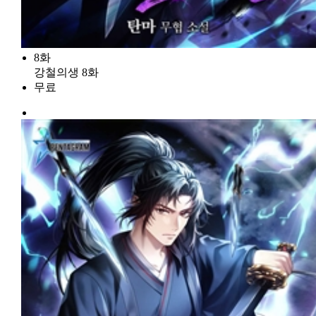
8화
강철의생 8화
무료