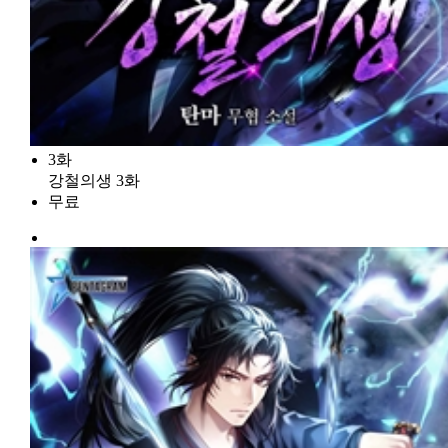
3화
강철의생 3화
무료