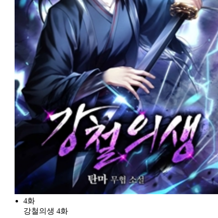
4화
강철의생 4화