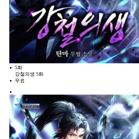
5화
강철의생 5화
무료