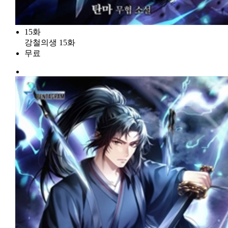
15화
강철의생 15화
무료