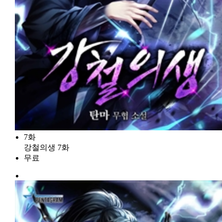
7화
강철의생 7화
무료