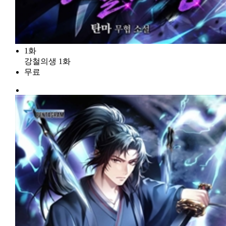
1화
강철의생 1화
무료