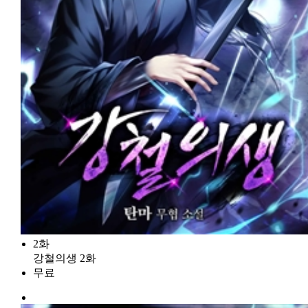
2화
강철의생 2화
무료