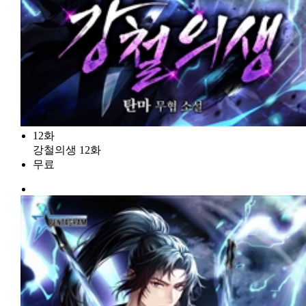
12화
강철의생 12화
무료