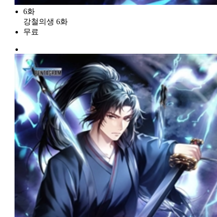
6화
강철의생 6화
무료