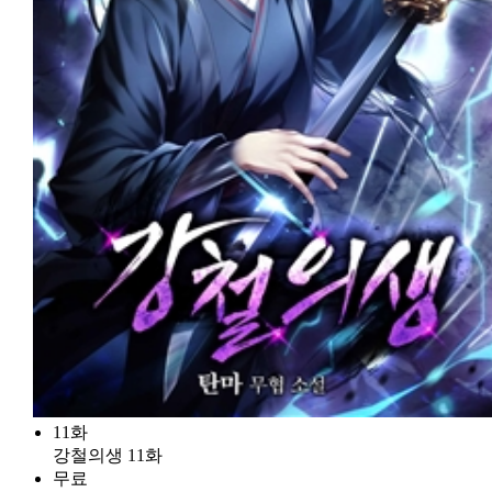
11화
강철의생 11화
무료