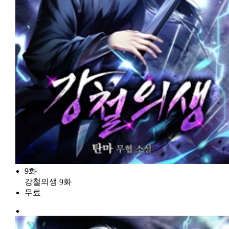
9화
강철의생 9화
무료