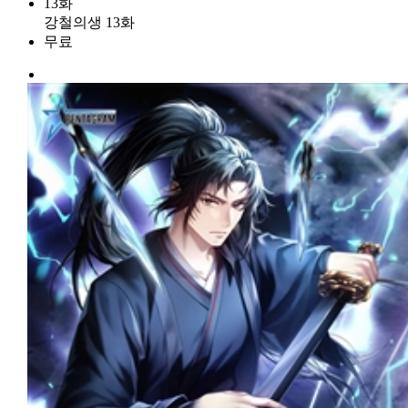
13화
강철의생 13화
무료