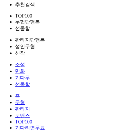
추천검색
TOP100
무협단행본
선물함
판타지단행본
성인무협
신작
소설
만화
기다무
선물함
홈
무협
판타지
로맨스
TOP100
기다리면무료