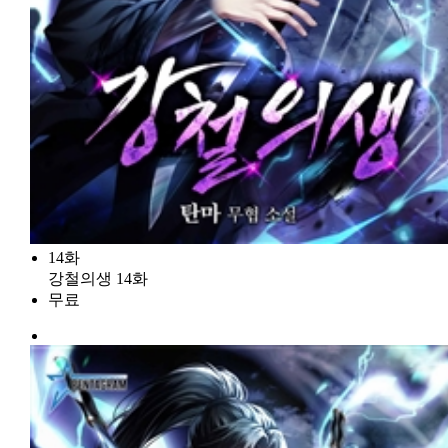
14화
강철의생 14화
무료