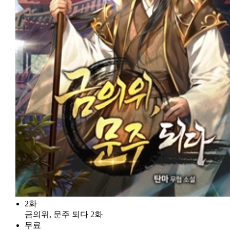
2화
금의위, 문주 되다 2화
무료