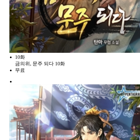
10화
금의위, 문주 되다 10화
무료