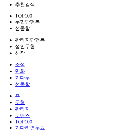
추천검색
TOP100
무협단행본
선물함
판타지단행본
성인무협
신작
소설
만화
기다무
선물함
홈
무협
판타지
로맨스
TOP100
기다리면무료