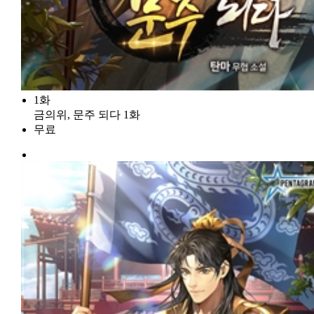
1화
금의위, 문주 되다 1화
무료