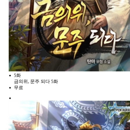
5화
금의위, 문주 되다 5화
무료