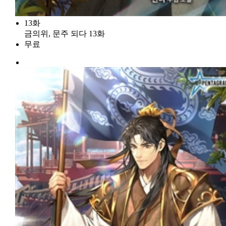
13화
금의위, 문주 되다 13화
무료