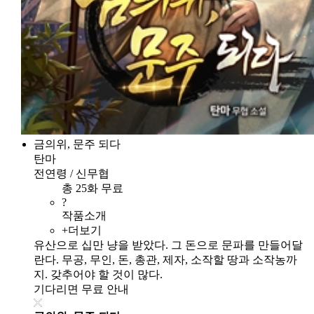
금의위, 문주 되다
탄마
전연령 / 신무협
총 25화 무료
?
작품소개
+더보기
유산으로 십만 냥을 받았다. 그 돈으로 문파를 만들어달
란다. 무공, 무인, 돈, 총관, 제자, 소작할 땅과 소작농까
지. 갖추어야 할 것이 많다.
기다리면 무료 안내