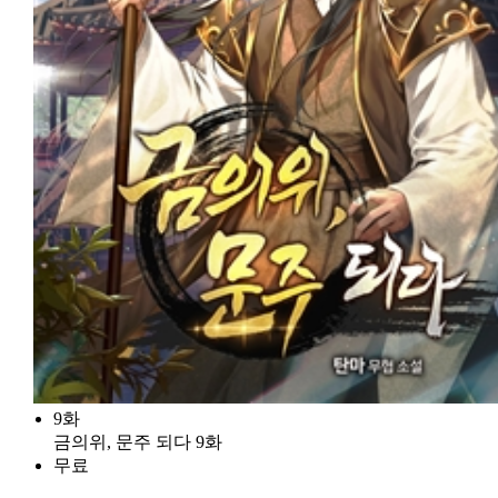
9화
금의위, 문주 되다 9화
무료