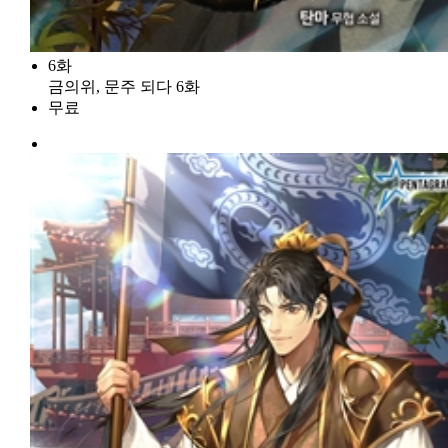
6화
금의위, 문주 되다 6화
무료