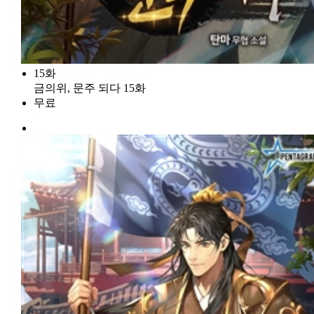
15화
금의위, 문주 되다 15화
무료