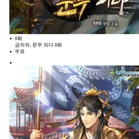
8화
금의위, 문주 되다 8화
무료