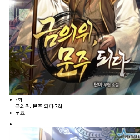
7화
금의위, 문주 되다 7화
무료