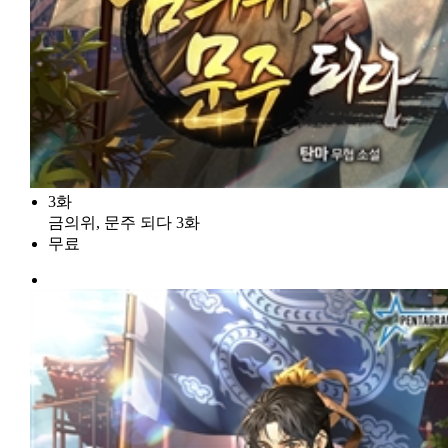
3화
금의위, 문주 되다 3화
무료