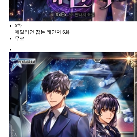
6화
에일리언 잡는 레인저 6화
무료