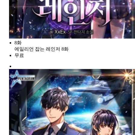
8화
에일리언 잡는 레인저 8화
무료