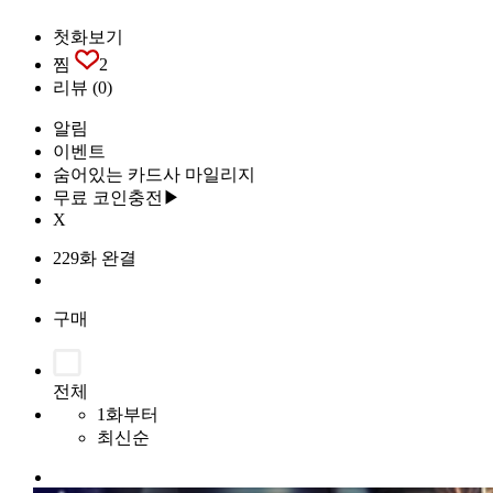
첫화보기
찜
2
리뷰
(0)
알림
이벤트
숨어있는 카드사 마일리지
무료 코인충전▶
X
229화 완결
구매
전체
1화부터
최신순