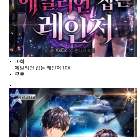
10화
에일리언 잡는 레인저 10화
무료