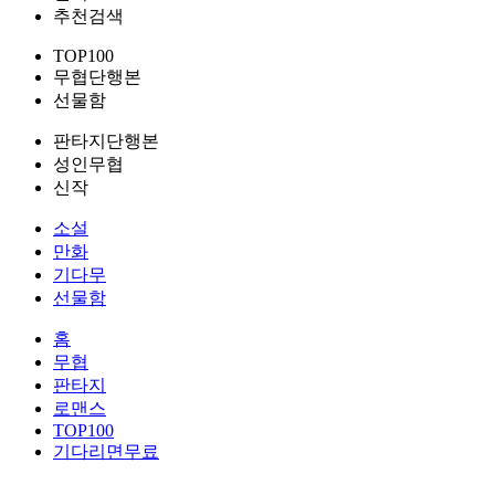
추천검색
TOP100
무협단행본
선물함
판타지단행본
성인무협
신작
소설
만화
기다무
선물함
홈
무협
판타지
로맨스
TOP100
기다리면무료