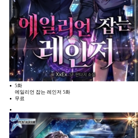
5화
에일리언 잡는 레인저 5화
무료