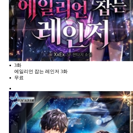
3화
에일리언 잡는 레인저 3화
무료