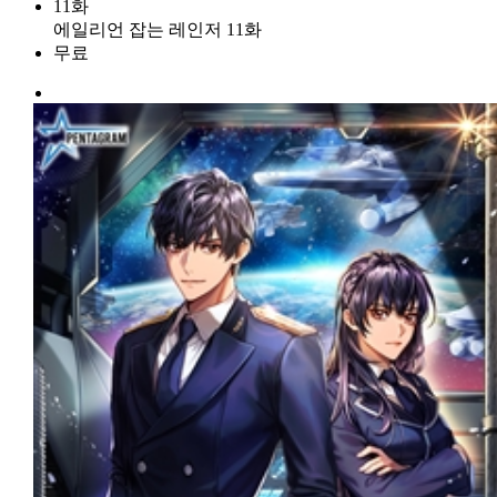
11화
에일리언 잡는 레인저 11화
무료