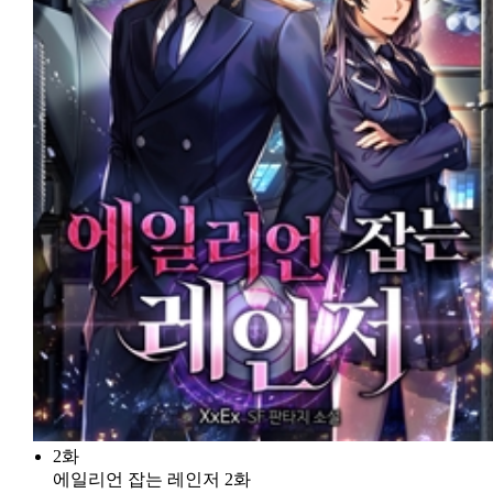
2화
에일리언 잡는 레인저 2화