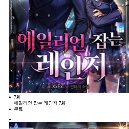
7화
에일리언 잡는 레인저 7화
무료