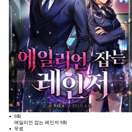
9화
에일리언 잡는 레인저 9화
무료