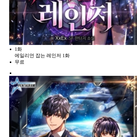
1화
에일리언 잡는 레인저 1화
무료