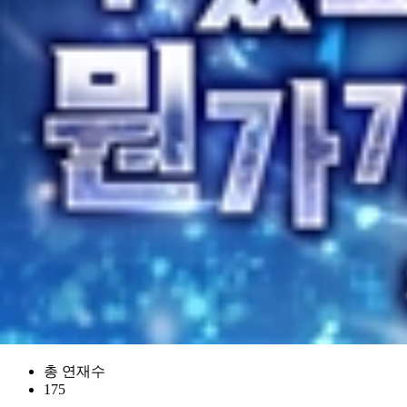
총 연재수
175