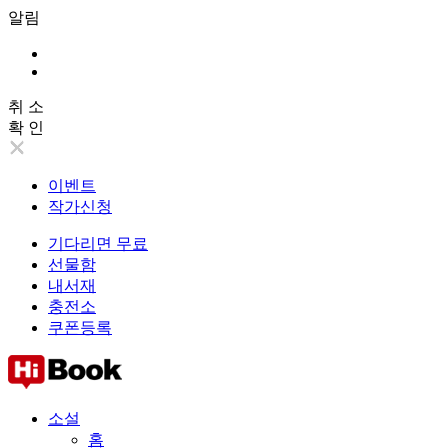
알림
취 소
확 인
이벤트
작가신청
기다리면 무료
선물함
내서재
충전소
쿠폰등록
소설
홈