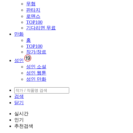
무협
판타지
로맨스
TOP100
기다리면 무료
만화
홈
TOP100
작가/장르
성인
성인 소설
성인 웹툰
성인 만화
검색
닫기
실시간
인기
추천검색