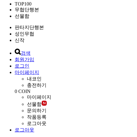
TOP100
무협단행본
선물함
판타지단행본
성인무협
신작
검색
회원가입
로그인
마이페이지
내코인
충전하기
0
COIN
마이페이지
선물함
문의하기
작품등록
로그아웃
로그아웃