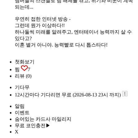
멤버들의 스캔들로 팀 해체를 겪고, 위기와 비운이 계속
되는데...
우연히 접한 인터넷 방송 -
그런데 뭔가 이상하다!!
하나둘씩 미래를 알려주고, 엔터테이너 능력까지 살 수
있다고?
이혼 별거 아니야. 능력빨로 다시 톱스타다!
첫화보기
찜
7
리뷰
(0)
기다무
12시간마다 기다리면 무료 (2026-08-13 23시 까지)
알림
이벤트
숨어있는 카드사 마일리지
무료 코인충전▶
X