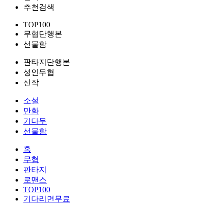
추천검색
TOP100
무협단행본
선물함
판타지단행본
성인무협
신작
소설
만화
기다무
선물함
홈
무협
판타지
로맨스
TOP100
기다리면무료