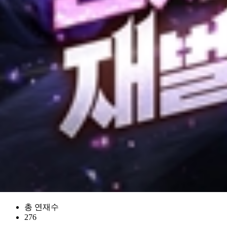
총 연재수
276