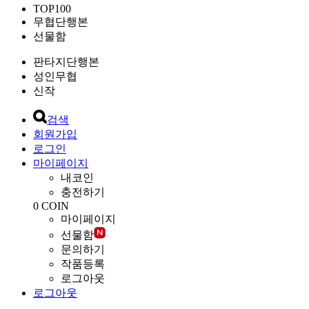
TOP100
무협단행본
선물함
판타지단행본
성인무협
신작
검색
회원가입
로그인
마이페이지
내코인
충전하기
0
COIN
마이페이지
선물함
문의하기
작품등록
로그아웃
로그아웃