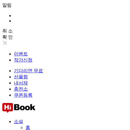
알림
취 소
확 인
이벤트
작가신청
기다리면 무료
선물함
내서재
충전소
쿠폰등록
소설
홈