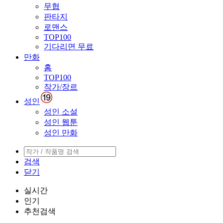
무협
판타지
로맨스
TOP100
기다리면 무료
만화
홈
TOP100
작가/장르
성인
성인 소설
성인 웹툰
성인 만화
검색
닫기
실시간
인기
추천검색