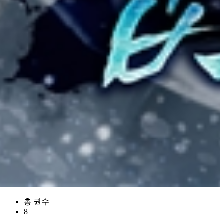
총 권수
8