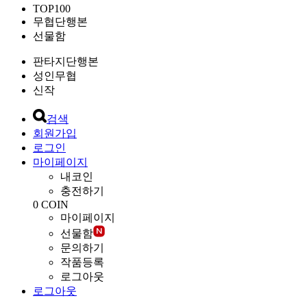
TOP100
무협단행본
선물함
판타지단행본
성인무협
신작
검색
회원가입
로그인
마이페이지
내코인
충전하기
0
COIN
마이페이지
선물함
문의하기
작품등록
로그아웃
로그아웃