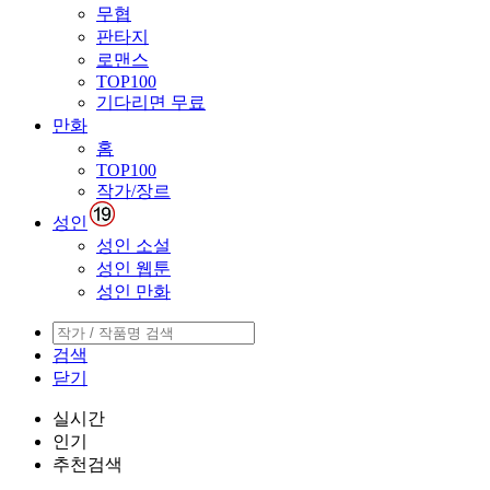
무협
판타지
로맨스
TOP100
기다리면 무료
만화
홈
TOP100
작가/장르
성인
성인 소설
성인 웹툰
성인 만화
검색
닫기
실시간
인기
추천검색