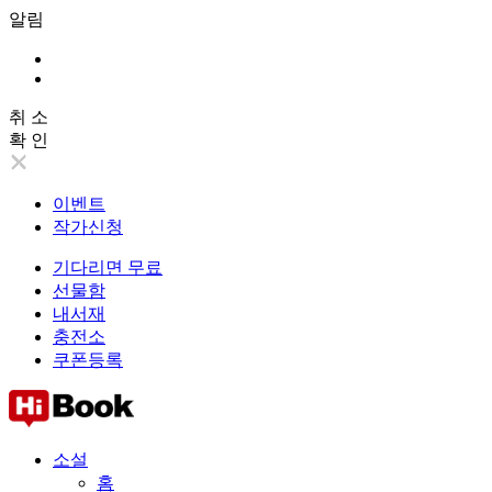
알림
취 소
확 인
이벤트
작가신청
기다리면 무료
선물함
내서재
충전소
쿠폰등록
소설
홈