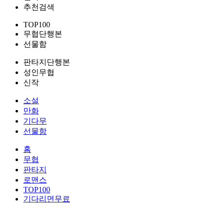
추천검색
TOP100
무협단행본
선물함
판타지단행본
성인무협
신작
소설
만화
기다무
선물함
홈
무협
판타지
로맨스
TOP100
기다리면무료