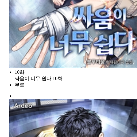
10화
싸움이 너무 쉽다 10화
무료