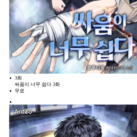
3화
싸움이 너무 쉽다 3화
무료