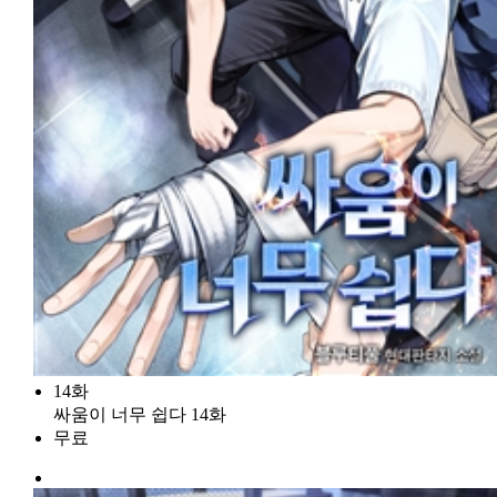
14화
싸움이 너무 쉽다 14화
무료