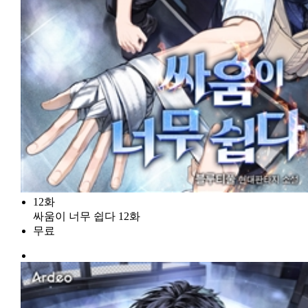
12화
싸움이 너무 쉽다 12화
무료