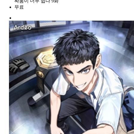
싸움이 너무 쉽다 9화
무료