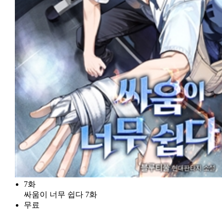
7화
싸움이 너무 쉽다 7화
무료