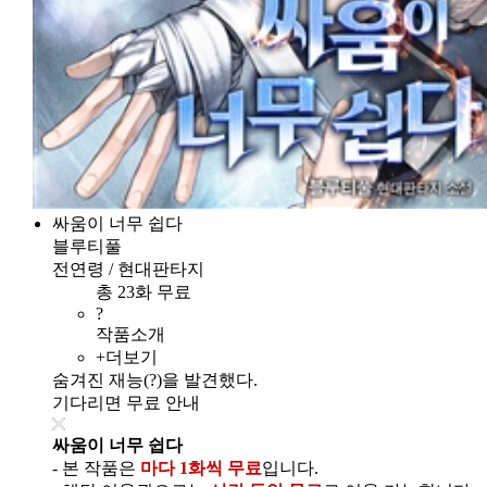
싸움이 너무 쉽다
블루티풀
전연령 / 현대판타지
총 23화 무료
?
작품소개
+더보기
숨겨진 재능(?)을 발견했다.
기다리면 무료 안내
싸움이 너무 쉽다
- 본 작품은
마다 1화씩 무료
입니다.