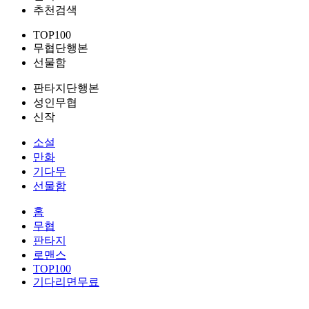
추천검색
TOP100
무협단행본
선물함
판타지단행본
성인무협
신작
소설
만화
기다무
선물함
홈
무협
판타지
로맨스
TOP100
기다리면무료