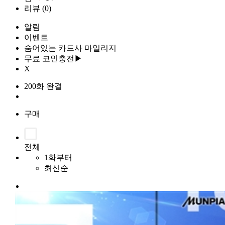
리뷰
(0)
알림
이벤트
숨어있는 카드사 마일리지
무료 코인충전▶
X
200화 완결
구매
전체
1화부터
최신순