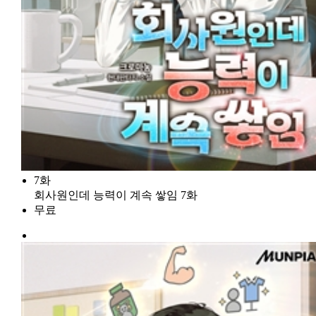
7화
회사원인데 능력이 계속 쌓임 7화
무료