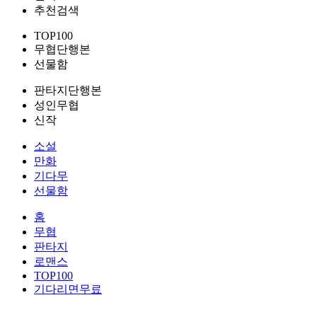
추천검색
TOP100
무협단행본
선물함
판타지단행본
성인무협
신작
소설
만화
기다무
선물함
홈
무협
판타지
로맨스
TOP100
기다리면무료