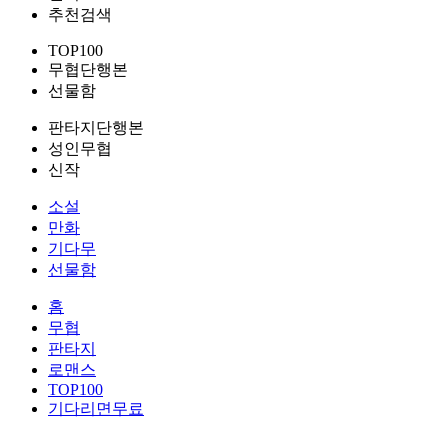
추천검색
TOP100
무협단행본
선물함
판타지단행본
성인무협
신작
소설
만화
기다무
선물함
홈
무협
판타지
로맨스
TOP100
기다리면무료