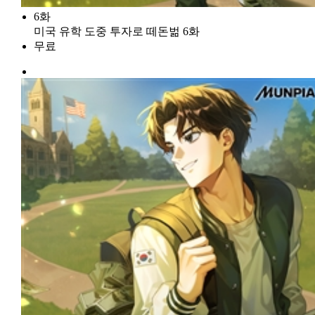
6화
미국 유학 도중 투자로 떼돈벎 6화
무료