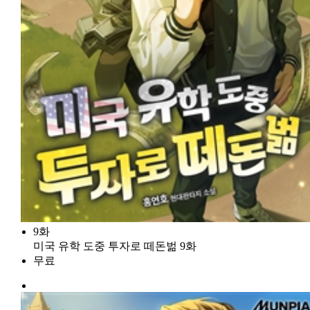
9화
미국 유학 도중 투자로 떼돈벎 9화
무료