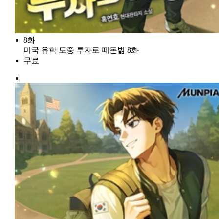
8화
미국 유학 도중 투자로 떼돈벎 8화
무료