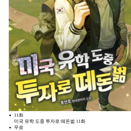
11화
미국 유학 도중 투자로 떼돈벎 11화
무료