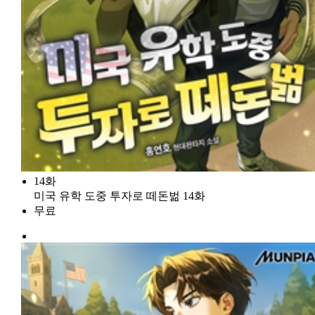
14화
미국 유학 도중 투자로 떼돈벎 14화
무료