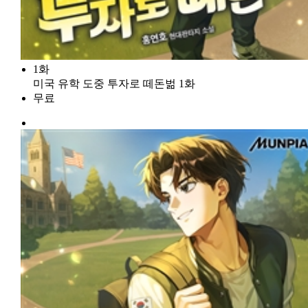
1화
미국 유학 도중 투자로 떼돈벎 1화
무료