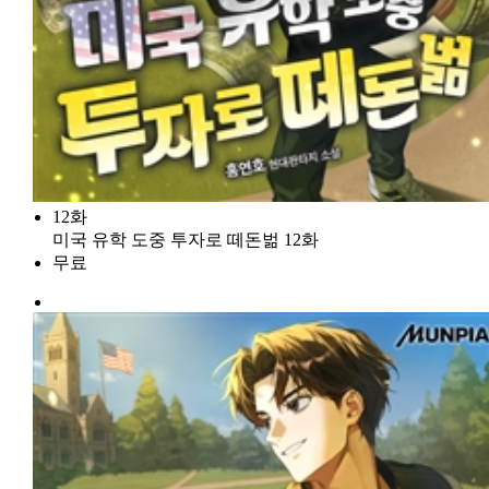
12화
미국 유학 도중 투자로 떼돈벎 12화
무료