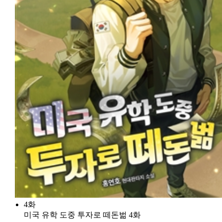
4화
미국 유학 도중 투자로 떼돈벎 4화