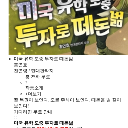
미국 유학 도중 투자로 떼돈벎
홍연호
전연령 / 현대판타지
총 25화 무료
?
작품소개
+더보기
될 복권이 보인다. 오를 주식이 보인다. 떼돈을 벌 길이
보인다!
기다리면 무료 안내
미국 유학 도중 투자로 떼돈벎