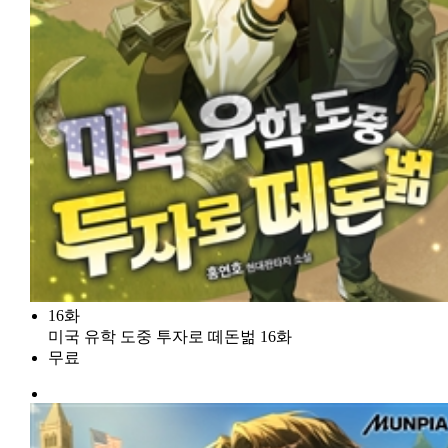
16화
미국 유학 도중 투자로 떼돈벎 16화
무료