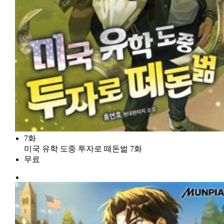
7화
미국 유학 도중 투자로 떼돈벎 7화
무료