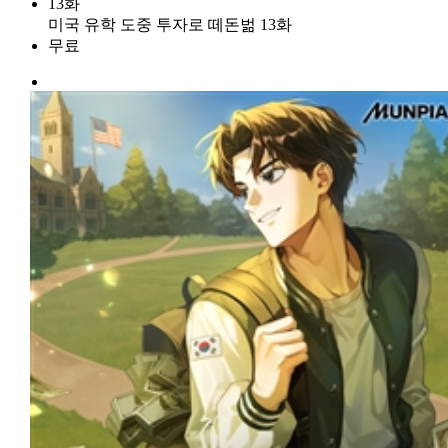
13화
미국 유학 도중 투자로 떼돈벎 13화
무료