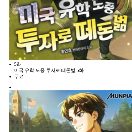
5화
미국 유학 도중 투자로 떼돈벎 5화
무료