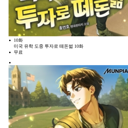
10화
미국 유학 도중 투자로 떼돈벎 10화
무료