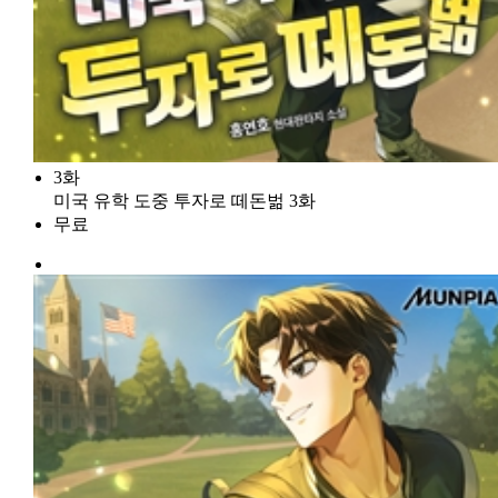
3화
미국 유학 도중 투자로 떼돈벎 3화
무료