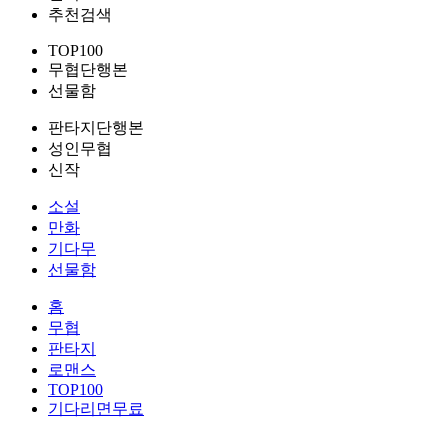
추천검색
TOP100
무협단행본
선물함
판타지단행본
성인무협
신작
소설
만화
기다무
선물함
홈
무협
판타지
로맨스
TOP100
기다리면무료