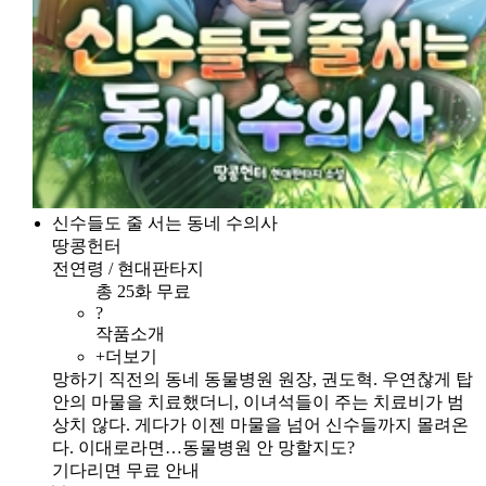
신수들도 줄 서는 동네 수의사
땅콩헌터
전연령 / 현대판타지
총 25화 무료
?
작품소개
+더보기
망하기 직전의 동네 동물병원 원장, 권도혁. 우연찮게 탑
안의 마물을 치료했더니, 이녀석들이 주는 치료비가 범
상치 않다. 게다가 이젠 마물을 넘어 신수들까지 몰려온
다. 이대로라면…동물병원 안 망할지도?
기다리면 무료 안내