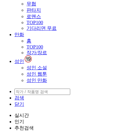
무협
판타지
로맨스
TOP100
기다리면 무료
만화
홈
TOP100
작가/장르
성인
성인 소설
성인 웹툰
성인 만화
검색
닫기
실시간
인기
추천검색