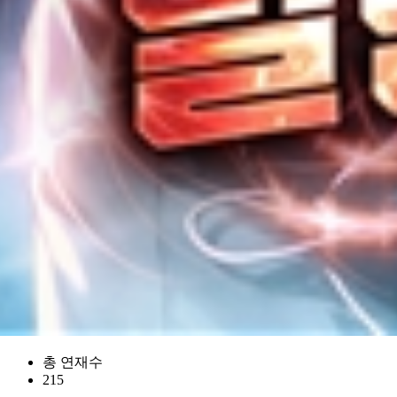
총 연재수
215