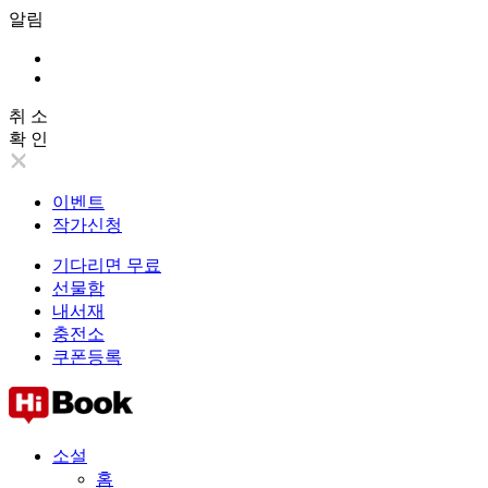
알림
취 소
확 인
이벤트
작가신청
기다리면 무료
선물함
내서재
충전소
쿠폰등록
소설
홈