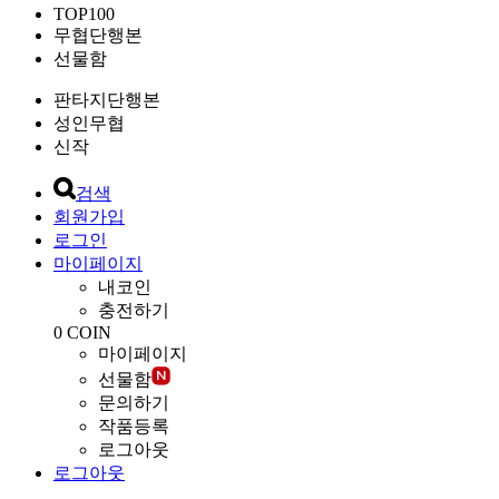
TOP100
무협단행본
선물함
판타지단행본
성인무협
신작
검색
회원가입
로그인
마이페이지
내코인
충전하기
0
COIN
마이페이지
선물함
문의하기
작품등록
로그아웃
로그아웃