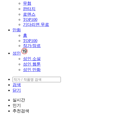
무협
판타지
로맨스
TOP100
기다리면 무료
만화
홈
TOP100
작가/장르
성인
성인 소설
성인 웹툰
성인 만화
검색
닫기
실시간
인기
추천검색