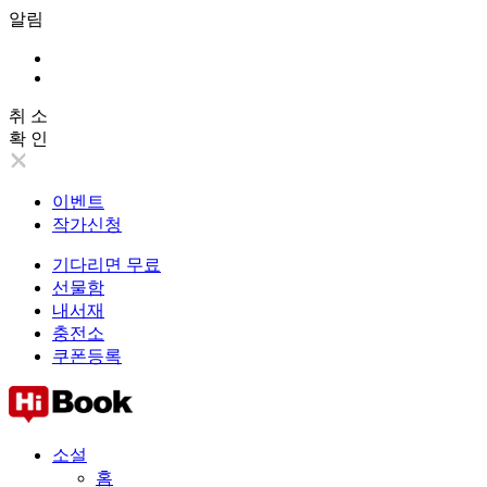
알림
취 소
확 인
이벤트
작가신청
기다리면 무료
선물함
내서재
충전소
쿠폰등록
소설
홈