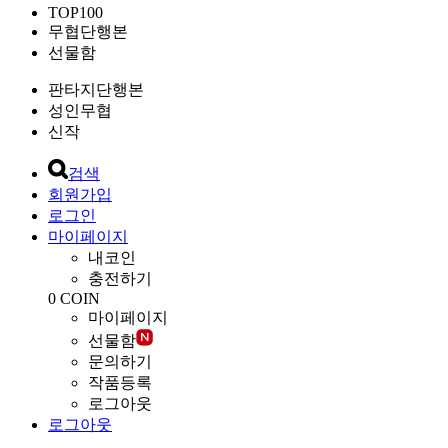
TOP100
무협단행본
선물함
판타지단행본
성인무협
신작
검색
회원가입
로그인
마이페이지
내코인
충전하기
0
COIN
마이페이지
선물함
문의하기
작품등록
로그아웃
로그아웃