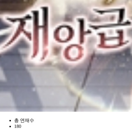
총 연재수
180