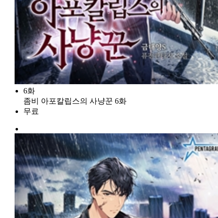
6화
좀비 아포칼립스의 사냥꾼 6화
무료