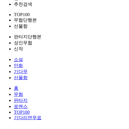
추천검색
TOP100
무협단행본
선물함
판타지단행본
성인무협
신작
소설
만화
기다무
선물함
홈
무협
판타지
로맨스
TOP100
기다리면무료