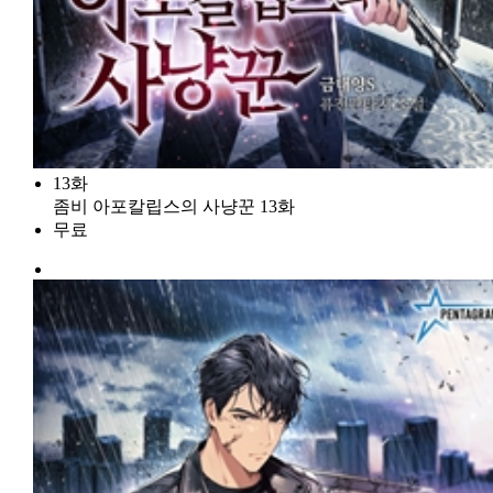
13화
좀비 아포칼립스의 사냥꾼 13화
무료