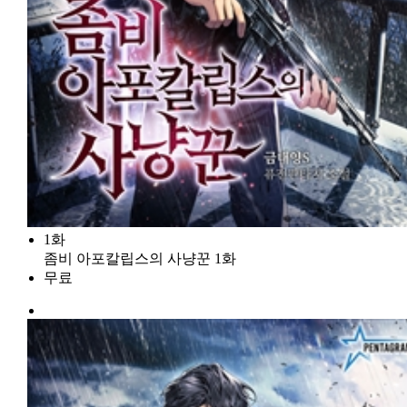
1화
좀비 아포칼립스의 사냥꾼 1화
무료