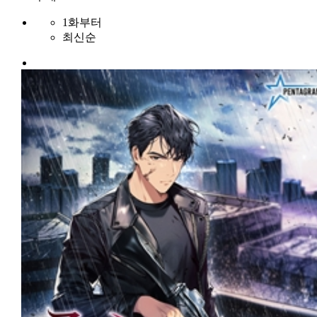
1화부터
최신순