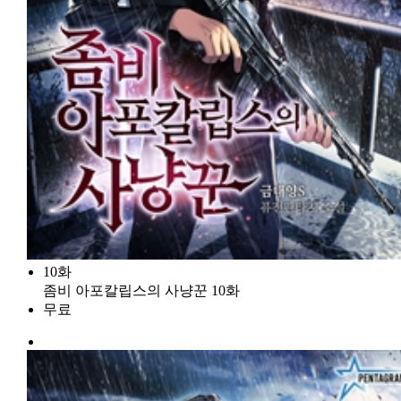
10화
좀비 아포칼립스의 사냥꾼 10화
무료