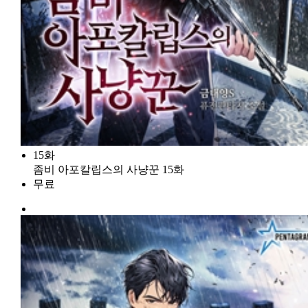
15화
좀비 아포칼립스의 사냥꾼 15화
무료