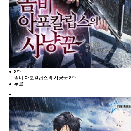
8화
좀비 아포칼립스의 사냥꾼 8화
무료