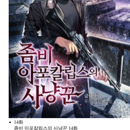
14화
좀비 아포칼립스의 사냥꾼 14화