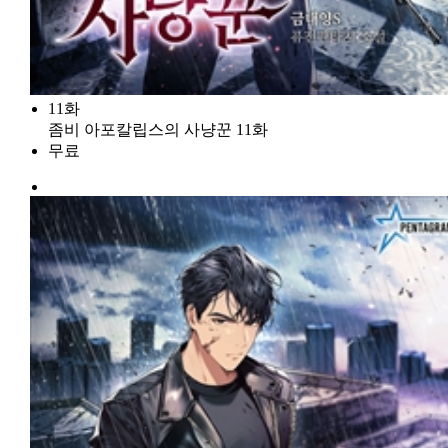
11화
좀비 아포칼립스의 사냥꾼 11화
무료