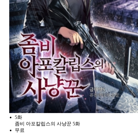
5화
좀비 아포칼립스의 사냥꾼 5화
무료