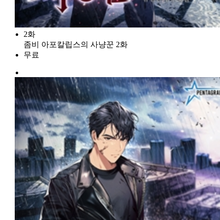
2화
좀비 아포칼립스의 사냥꾼 2화
무료