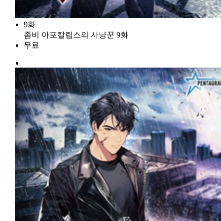
9화
좀비 아포칼립스의 사냥꾼 9화
무료