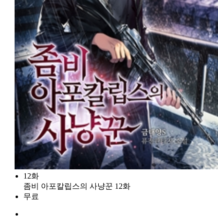
12화
좀비 아포칼립스의 사냥꾼 12화
무료