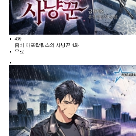
4화
좀비 아포칼립스의 사냥꾼 4화
무료