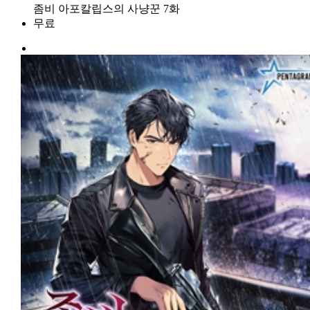
좀비 아포칼립스의 사냥꾼 7화
무료