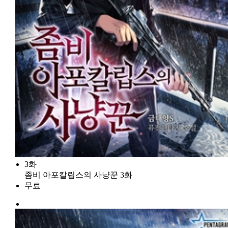
3화
좀비 아포칼립스의 사냥꾼 3화
무료