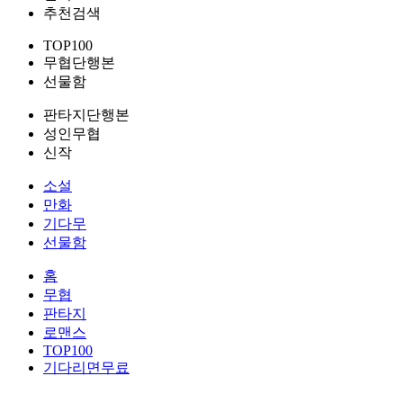
추천검색
TOP100
무협단행본
선물함
판타지단행본
성인무협
신작
소설
만화
기다무
선물함
홈
무협
판타지
로맨스
TOP100
기다리면무료