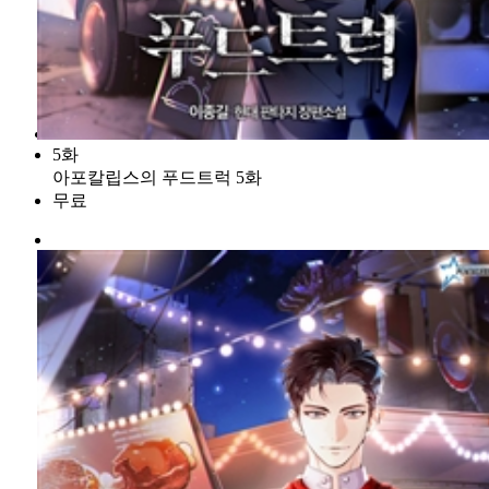
5화
아포칼립스의 푸드트럭 5화
무료