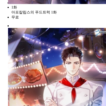
1화
아포칼립스의 푸드트럭 1화
무료