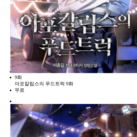
9화
아포칼립스의 푸드트럭 9화
무료