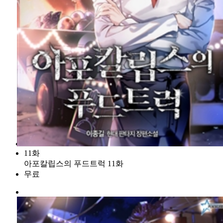
11화
아포칼립스의 푸드트럭 11화
무료