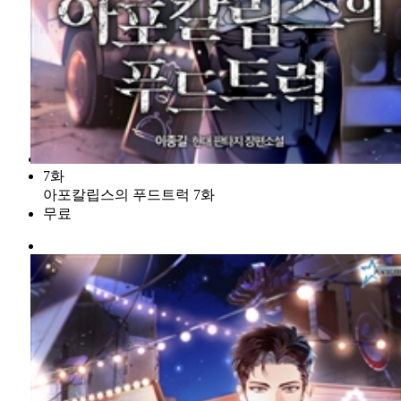
7화
아포칼립스의 푸드트럭 7화
무료