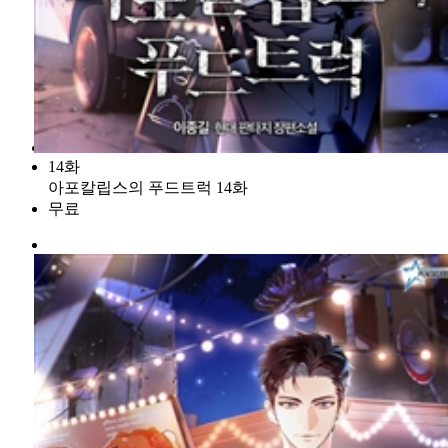
14화
아포칼립스의 푸드트럭 14화
무료