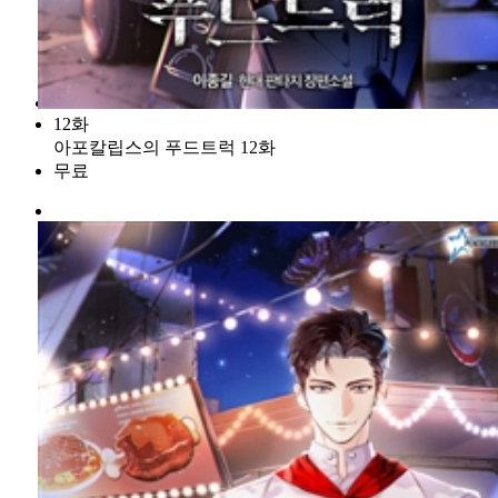
12화
아포칼립스의 푸드트럭 12화
무료