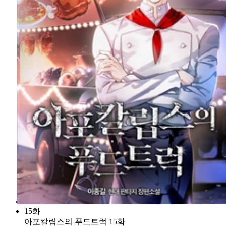
15화
아포칼립스의 푸드트럭 15화