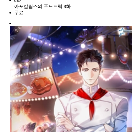
8화
아포칼립스의 푸드트럭 8화
무료