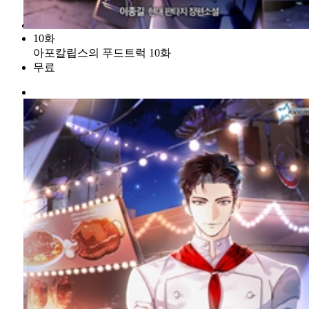
10화
아포칼립스의 푸드트럭 10화
무료