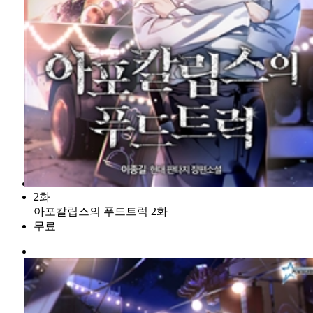
2화
아포칼립스의 푸드트럭 2화
무료