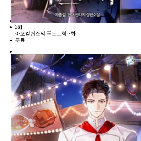
3화
아포칼립스의 푸드트럭 3화
무료