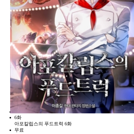
6화
아포칼립스의 푸드트럭 6화
무료