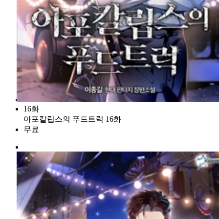
16화
아포칼립스의 푸드트럭 16화
무료