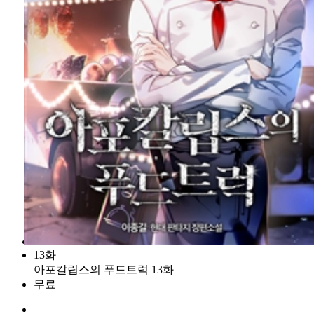
13화
아포칼립스의 푸드트럭 13화
무료