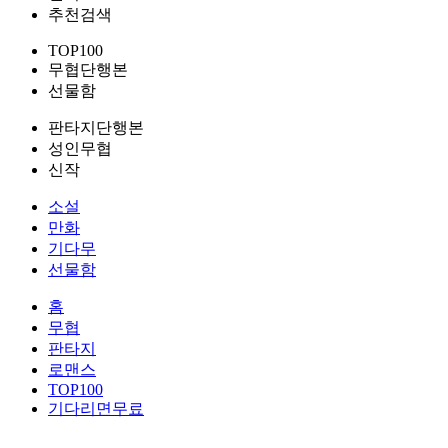
추천검색
TOP100
무협단행본
선물함
판타지단행본
성인무협
신작
소설
만화
기다무
선물함
홈
무협
판타지
로맨스
TOP100
기다리면무료