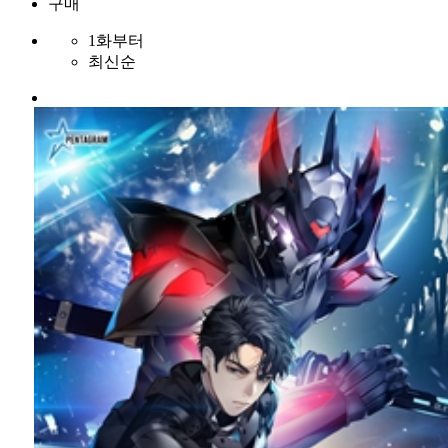
구매
1화부터
최신순