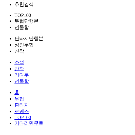
추천검색
TOP100
무협단행본
선물함
판타지단행본
성인무협
신작
소설
만화
기다무
선물함
홈
무협
판타지
로맨스
TOP100
기다리면무료