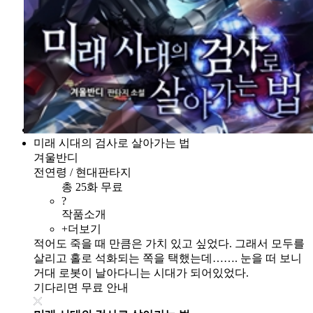
미래 시대의 검사로 살아가는 법
겨울반디
전연령 / 현대판타지
총 25화 무료
?
작품소개
+더보기
적어도 죽을 때 만큼은 가치 있고 싶었다. 그래서 모두를
살리고 홀로 석화되는 쪽을 택했는데……. 눈을 떠 보니
거대 로봇이 날아다니는 시대가 되어있었다.
기다리면 무료 안내