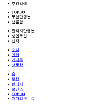
추천검색
TOP100
무협단행본
선물함
판타지단행본
성인무협
신작
소설
만화
기다무
선물함
홈
무협
판타지
로맨스
TOP100
기다리면무료