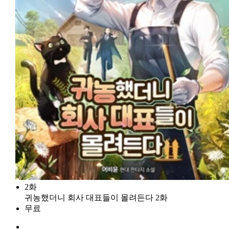
2화
귀농했더니 회사 대표들이 몰려든다 2화
무료