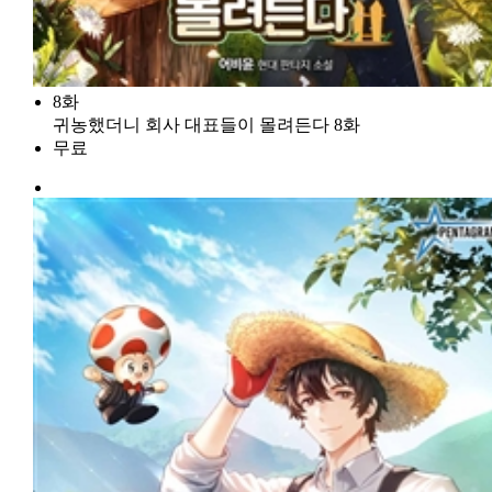
8화
귀농했더니 회사 대표들이 몰려든다 8화
무료