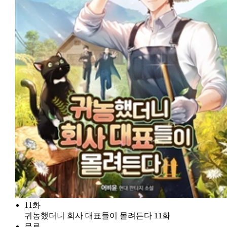
11화
귀농했더니 회사 대표들이 몰려든다 11화
무료