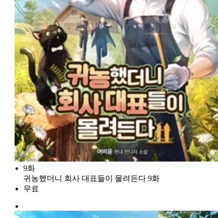
9화
귀농했더니 회사 대표들이 몰려든다 9화
무료