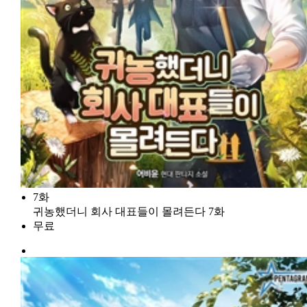
7화
귀농했더니 회사 대표들이 몰려든다 7화
무료