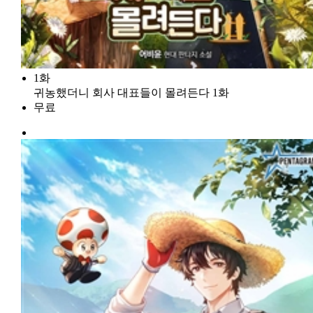
1화
귀농했더니 회사 대표들이 몰려든다 1화
무료