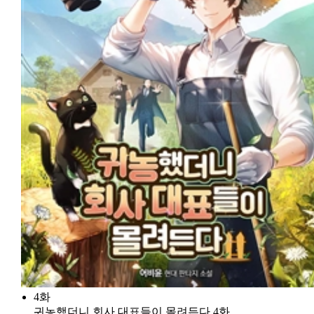
4화
귀농했더니 회사 대표들이 몰려든다 4화