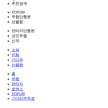
추천검색
TOP100
무협단행본
선물함
판타지단행본
성인무협
신작
소설
만화
기다무
선물함
홈
무협
판타지
로맨스
TOP100
기다리면무료