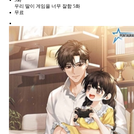
우리 딸이 게임을 너무 잘함 5화
무료