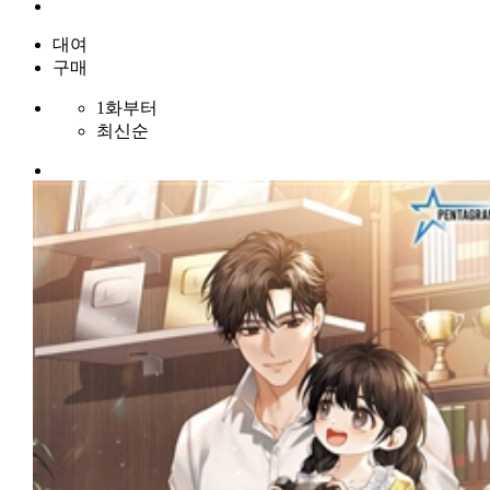
대여
구매
1화부터
최신순