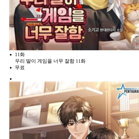
11화
우리 딸이 게임을 너무 잘함 11화
무료