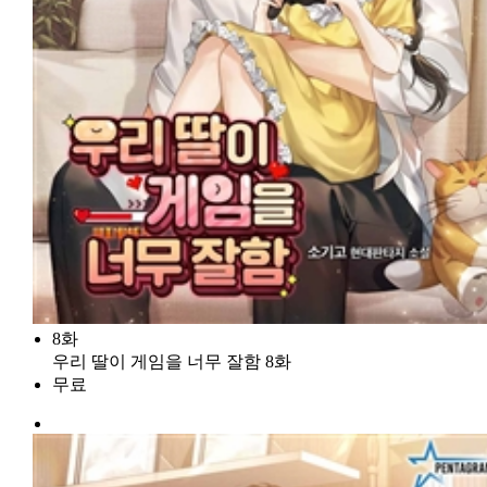
8화
우리 딸이 게임을 너무 잘함 8화
무료