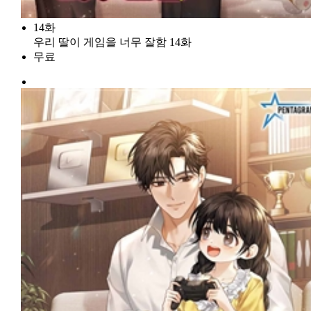
14화
우리 딸이 게임을 너무 잘함 14화
무료