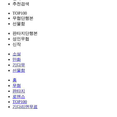
추천검색
TOP100
무협단행본
선물함
판타지단행본
성인무협
신작
소설
만화
기다무
선물함
홈
무협
판타지
로맨스
TOP100
기다리면무료