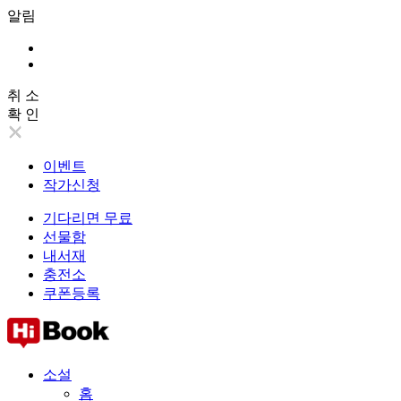
알림
취 소
확 인
이벤트
작가신청
기다리면 무료
선물함
내서재
충전소
쿠폰등록
소설
홈