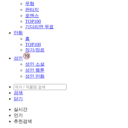
무협
판타지
로맨스
TOP100
기다리면 무료
만화
홈
TOP100
작가/장르
성인
성인 소설
성인 웹툰
성인 만화
검색
닫기
실시간
인기
추천검색