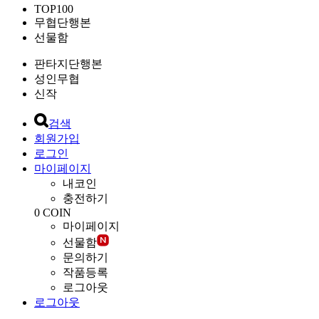
TOP100
무협단행본
선물함
판타지단행본
성인무협
신작
검색
회원가입
로그인
마이페이지
내코인
충전하기
0
COIN
마이페이지
선물함
문의하기
작품등록
로그아웃
로그아웃