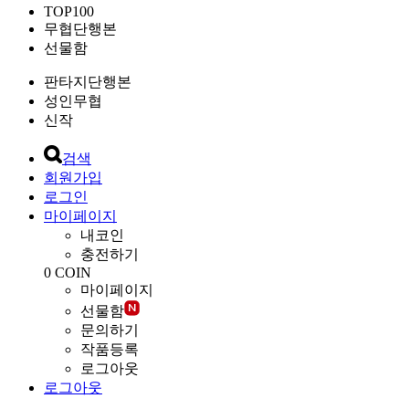
TOP100
무협단행본
선물함
판타지단행본
성인무협
신작
검색
회원가입
로그인
마이페이지
내코인
충전하기
0
COIN
마이페이지
선물함
문의하기
작품등록
로그아웃
로그아웃