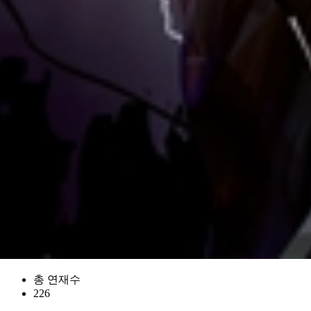
총 연재수
226