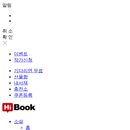
알림
취 소
확 인
이벤트
작가신청
기다리면 무료
선물함
내서재
충전소
쿠폰등록
소설
홈