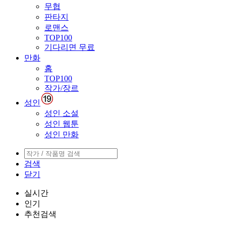
무협
판타지
로맨스
TOP100
기다리면 무료
만화
홈
TOP100
작가/장르
성인
성인 소설
성인 웹툰
성인 만화
검색
닫기
실시간
인기
추천검색