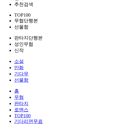
추천검색
TOP100
무협단행본
선물함
판타지단행본
성인무협
신작
소설
만화
기다무
선물함
홈
무협
판타지
로맨스
TOP100
기다리면무료