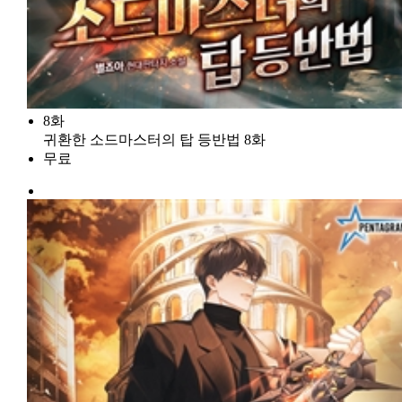
8화
귀환한 소드마스터의 탑 등반법 8화
무료