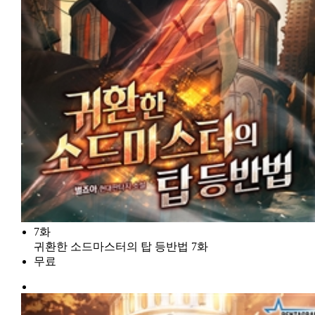
7화
귀환한 소드마스터의 탑 등반법 7화
무료