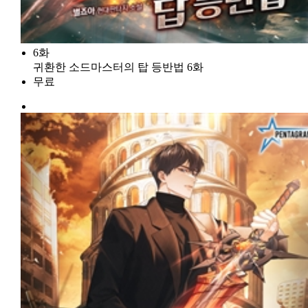
6화
귀환한 소드마스터의 탑 등반법 6화
무료