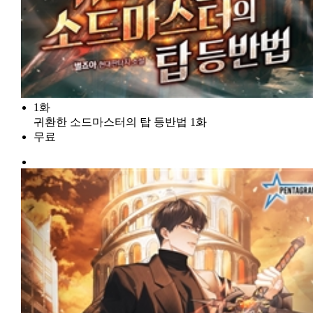
1화
귀환한 소드마스터의 탑 등반법 1화
무료