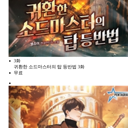
3화
귀환한 소드마스터의 탑 등반법 3화
무료