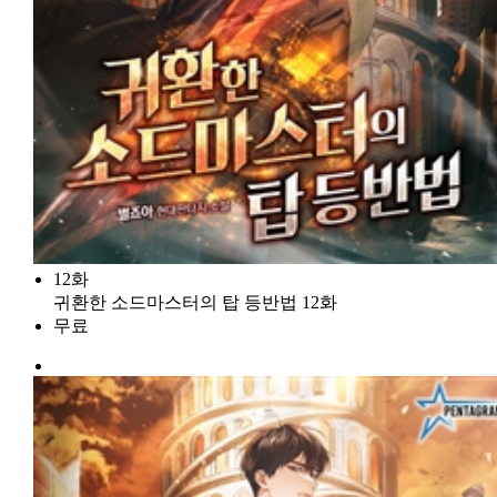
12화
귀환한 소드마스터의 탑 등반법 12화
무료