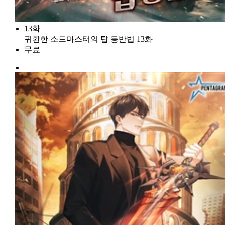
13화
귀환한 소드마스터의 탑 등반법 13화
무료