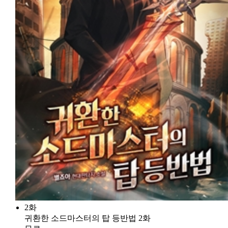
2화
귀환한 소드마스터의 탑 등반법 2화