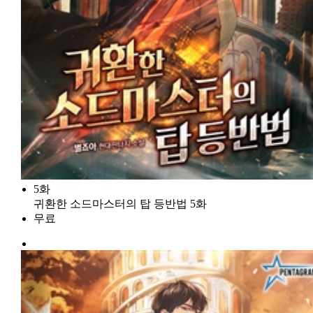
5화
귀환한 소드마스터의 탑 등반법 5화
무료