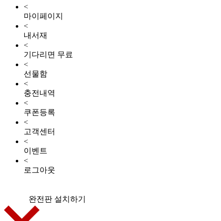
<
마이페이지
<
내서재
<
기다리면 무료
<
선물함
<
충전내역
<
쿠폰등록
<
고객센터
<
이벤트
<
로그아웃
완전판 설치하기