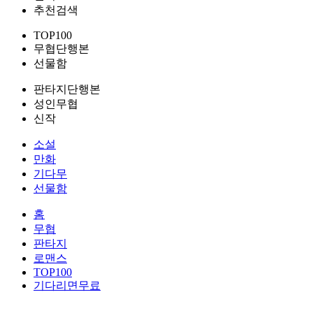
추천검색
TOP100
무협단행본
선물함
판타지단행본
성인무협
신작
소설
만화
기다무
선물함
홈
무협
판타지
로맨스
TOP100
기다리면무료