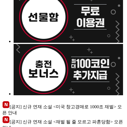
[공지] 신규 연재 소설 <미국 창고경매로 1000조 재벌> 오
픈 안내
[공지] 신규 연재 소설 <재벌 될 줄 모르고 파혼당함> 오픈