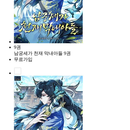
9권
남궁세가 천재 막내아들 9권
무료가입