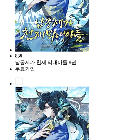
8권
남궁세가 천재 막내아들 8권
무료가입