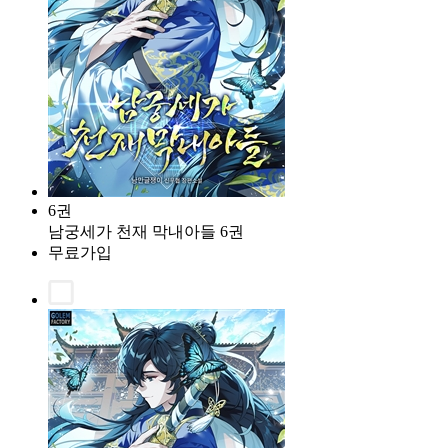
6권
남궁세가 천재 막내아들 6권
무료가입