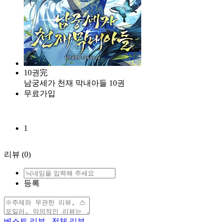
10권完
남궁세가 천재 막내아들 10권
무료가입
1
리뷰
(0)
등록
베스트 리뷰
전체 리뷰